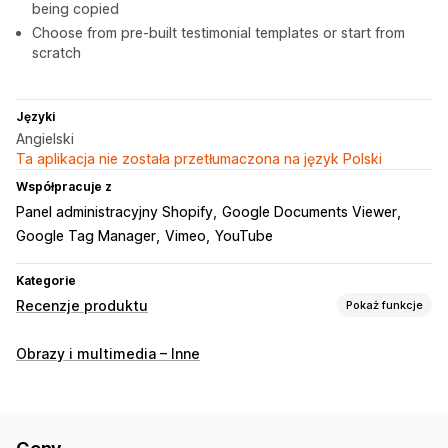
being copied
Choose from pre-built testimonial templates or start from
scratch
Języki
Angielski
Ta aplikacja nie została przetłumaczona na język Polski
Współpracuje z
Panel administracyjny Shopify
Google Documents Viewer
Google Tag Manager
Vimeo
YouTube
Kategorie
Recenzje produktu
Pokaż funkcje
Opcje wyświetlania
Obrazy i multimedia – Inne
Referencje
Recenzje ze zdjęciami
Recenzje z filmami
Karuzele
Galerie multimediów
Układ siatki
Sposoby zbierania recenzji