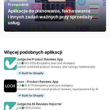
Przewodnik
Aplikacje do planowania, fakturowania
i innych zadań ważnych przy sprzedaży
usług.
Więcej podobnych aplikacji
Judge.me Product Reviews App
na 5 gwiazdek
5,0
(43 025)
•
Bezpłatny plan jest dostępny
Łączna liczba recenzji: 43025
Collect unlimited product reviews, star ratings, testimonials
Built for Shopify
Loox ‑ Product Reviews App
na 5 gwiazdek
4,9
(8 877)
•
Bezpłatny plan jest dostępny
Łączna liczba recenzji: 8877
Convert more with visual product reviews, superpowered by AI
Built for Shopify
Judge.me Ali Reviews Importer
na 5 gwiazdek
4,9
(183)
•
Gratis
Łączna liczba recenzji: 183