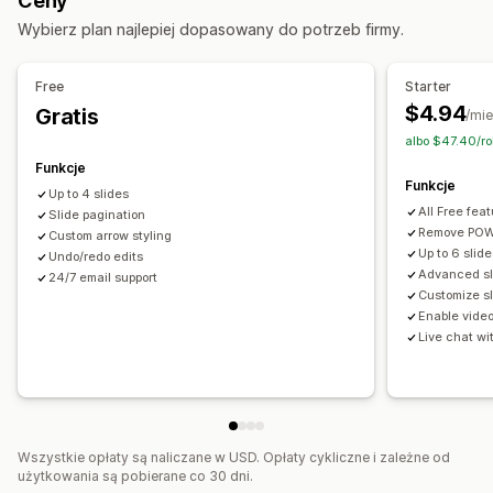
Ceny
Prośby przez e-mail
Promocje
Niestandardowe prośby
Wybierz plan najlepiej dopasowany do potrzeb firmy.
Free
Starter
$4.94
Gratis
/mie
albo $47.40/r
Funkcje
Funkcje
Up to 4 slides
All Free fea
Slide pagination
Remove POW
Custom arrow styling
Up to 6 slid
Undo/redo edits
Advanced sli
24/7 email support
Customize s
Enable video
Live chat w
Wszystkie opłaty są naliczane w USD. Opłaty cykliczne i zależne od
użytkowania są pobierane co 30 dni.