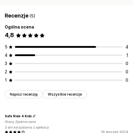
Recenzje
(5)
Ogólna ocena
4,8
5
4
4
1
3
0
2
0
1
0
Napisz recenzję
Wszystkie recenzje
Safe Ride 4 Kids
Stany Zjednoczone
3 dni korzystania z aplikacji
19 styczeń 2024