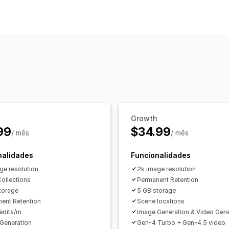
Otimização de imagem
Geração por IA
Fundos personalizad
Edição em lote
Transferir
Growth
99
$34.99
/ mês
/ mês
nalidades
Funcionalidades
ge resolution
2k image resolution
Collections
Permanent Retention
torage
5 GB storage
ent Retention
Scene locations
edits/m
Image Generation & Video Gene
Generation
Gen-4 Turbo + Gen-4.5 video