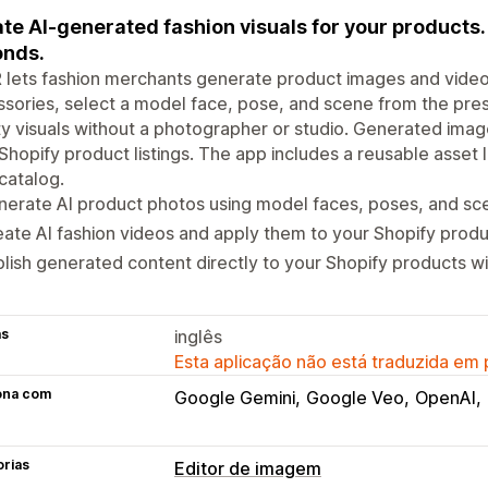
te AI-generated fashion visuals for your products.
onds.
lets fashion merchants generate product images and videos
sories, select a model face, pose, and scene from the prese
ty visuals without a photographer or studio. Generated imag
Shopify product listings. The app includes a reusable asset l
catalog.
erate AI product photos using model faces, poses, and sc
ate AI fashion videos and apply them to your Shopify produc
lish generated content directly to your Shopify products wi
as
inglês
Esta aplicação não está traduzida em
ona com
Google Gemini
Google Veo
OpenAI
orias
Editor de imagem