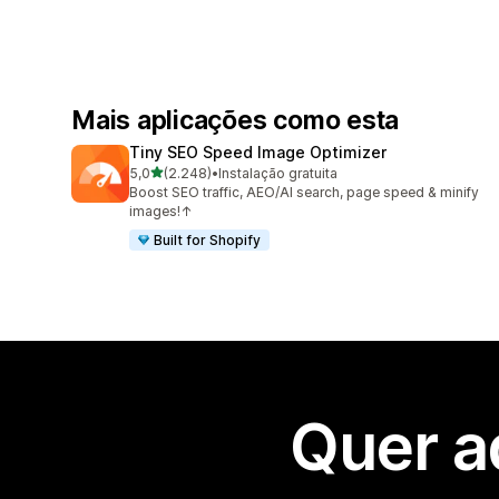
Mais aplicações como esta
Tiny SEO Speed Image Optimizer
de 5 estrelas
5,0
(2.248)
•
Instalação gratuita
2248 total de avaliações
Boost SEO traffic, AEO/AI search, page speed & minify
images!↑
Built for Shopify
Quer a