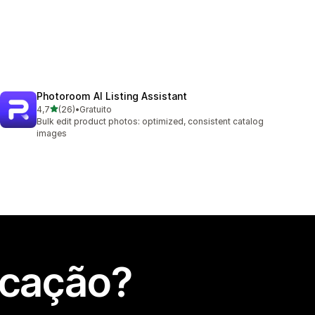
Photoroom AI Listing Assistant
de 5 estrelas
4,7
(26)
•
Gratuito
26 total de avaliações
Bulk edit product photos: optimized, consistent catalog
images
icação?