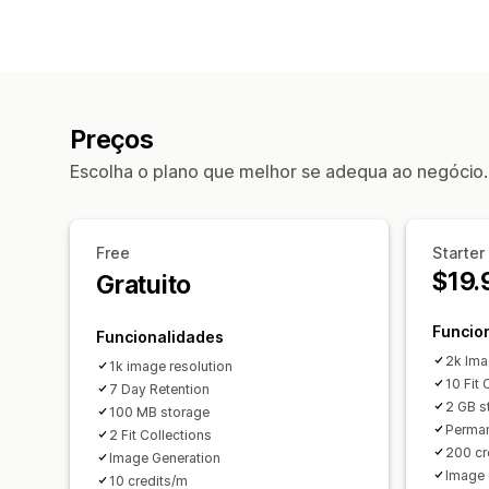
Preços
Escolha o plano que melhor se adequa ao negócio.
Free
Starter
$19.
Gratuito
Funcio
Funcionalidades
2k Ima
1k image resolution
10 Fit 
7 Day Retention
2 GB s
100 MB storage
Perman
2 Fit Collections
200 cr
Image Generation
Image 
10 credits/m