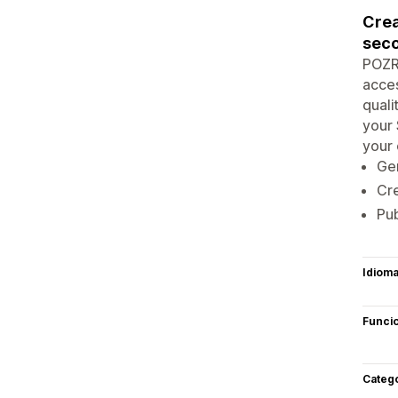
Crea
sec
POZR 
acces
quali
your 
your 
Gen
Cre
Pub
Idiom
Funci
Categ