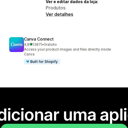
Ver e editar dados da loja:
Produtos
Ver detalhes
Canva Connect
de 5 estrelas
4,8
(387)
•
Gratuito
387 total de avaliações
Access your product images and files directly inside
Canva
Built for Shopify
dicionar uma apl