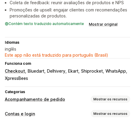
Coleta de feedback: reunir avaliações de produtos e NPS
Promoções de upsell: engajar clientes com recomendações
personalizadas de produtos.
Contém texto traduzido automaticamente
Mostrar original
Idiomas
inglês
Este app não está traduzido para português (Brasil)
Funciona com
Checkout
Bluedart
Delhivery
Ekart
Shiprocket
WhatsApp
XpressBees
Categorias
Acompanhamento de pedido
Mostrar os recursos
Acompanhamento
Contas e login
Mostrar os recursos
Página de rastreamento com a marca
Login do cliente
Página de pesquisa de pedidos