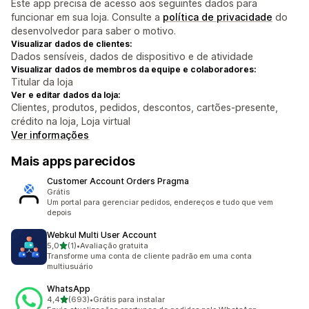
Este app precisa de acesso aos seguintes dados para
funcionar em sua loja. Consulte a
política de privacidade
do
desenvolvedor para saber o motivo.
Visualizar dados de clientes:
Dados sensíveis, dados de dispositivo e de atividade
Visualizar dados de membros da equipe e colaboradores:
Titular da loja
Ver e editar dados da loja:
Clientes, produtos, pedidos, descontos, cartões-presente,
crédito na loja, Loja virtual
Ver informações
Mais apps parecidos
Customer Account Orders Pragma
Grátis
Um portal para gerenciar pedidos, endereços e tudo que vem
depois
Webkul Multi User Account
de 5 estrelas
5,0
(1)
•
Avaliação gratuita
1 avaliações ao todo
Transforme uma conta de cliente padrão em uma conta
multiusuário
WhatsApp
de 5 estrelas
4,4
(693)
•
Grátis para instalar
693 avaliações ao todo