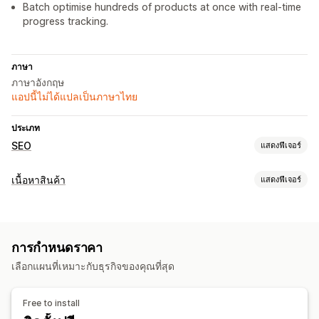
Batch optimise hundreds of products at once with real-time
progress tracking.
ภาษา
ภาษาอังกฤษ
แอปนี้ไม่ได้แปลเป็นภาษาไทย
ประเภท
SEO
แสดงฟีเจอร์
เครื่องมือ SEO
เนื้อหาสินค้า
แสดงฟีเจอร์
เมตาแท็ก
JSON-LD
สคีมา
การสร้างด้วย AI
ประเภทเนื้อหา
การเพิ่มประสิทธิภาพเนื้อหา
การเพิ่มประสิทธิภาพ Metadata
คำอธิบาย
คำอธิบาย SEO
ชื่อ SEO
คำถามที่พบบ่อย
การเฝ้าติดตามประสิทธิภาพ
การกำหนดราคา
ข้อมูลที่มีโครงสร้าง
คะแนน SEO
การวิเคราะห์เนื้อหา
เลือกแผนที่เหมาะกับธุรกิจของคุณที่สุด
การสร้างเนื้อหา
การสร้างด้วย AI
โทนเสียงและสไตล์
การแก้ไขจำนวนมาก
Free to install