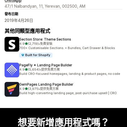
OnltrApp
47/1 Nalbandyan, 11, Yerevan, 002500, AM
發布日期
2019年4月26日
其他同類型應用程式
Section Store: Theme Sections
滿分 5 顆星
4.9
(2,719)
•
免費安裝
共有 2719 則評價
700+ Customisable Sections. + Bundles, Cart Drawer & Blocks
Built for Shopify
PageFly ✦ Landing Page Builder
滿分 5 顆星
4.9
(5,654)
•
提供免費方案
共有 5654 則評價
Build CRO-focused homepages, landing & product pages, no code
GemPages Landing Page Builder
滿分 5 顆星
4.9
(3,971)
•
提供免費方案
共有 3971 則評價
Build high-converting landing page, post-purchase upsell | CRO
想要新增應用程式嗎？