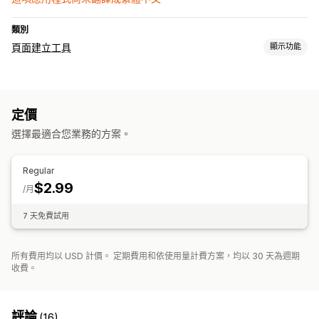
類別
頁面建立工具
顯示功能
頁面類型
登陸頁面
即將推出頁面
定價
管理頁面
選擇最適合您業務的方案。
元素
自訂字型
自訂代碼
行動裝置回應式設計
Regular
$2.99
/月
7 天免費試用
所有費用均以 USD 計價。 定期費用和依使用量計費方案，均以 30 天為週期
收費。
評論
(16)