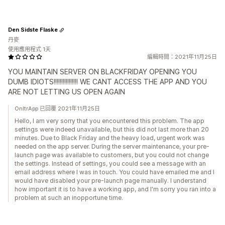
Den Sidste Flaske
丹麥
使用應用程式 1天
編輯時間：2021年11月25日
YOU MAINTAIN SERVER ON BLACKFRIDAY OPENING YOU
DUMB IDIOTS!!!!!!!!!!!!!!!! WE CANT ACCESS THE APP AND YOU
ARE NOT LETTING US OPEN AGAIN
OnltrApp 已回覆 2021年11月25日
Hello, I am very sorry that you encountered this problem. The app
settings were indeed unavailable, but this did not last more than 20
minutes. Due to Black Friday and the heavy load, urgent work was
needed on the app server. During the server maintenance, your pre-
launch page was available to customers, but you could not change
the settings. Instead of settings, you could see a message with an
email address where I was in touch. You could have emailed me and I
would have disabled your pre-launch page manually. I understand
how important it is to have a working app, and I'm sorry you ran into a
problem at such an inopportune time.