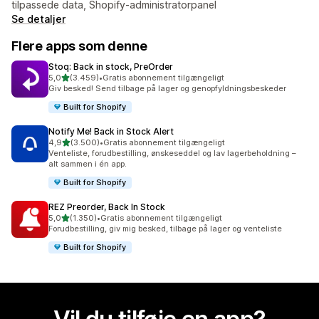
tilpassede data, Shopify-administratorpanel
Se detaljer
Flere apps som denne
Stoq: Back in stock, PreOrder
ud af 5 stjerner
5,0
(3.459)
•
Gratis abonnement tilgængeligt
3459 anmeldelser i alt
Giv besked! Send tilbage på lager og genopfyldningsbeskeder
Built for Shopify
Notify Me! Back in Stock Alert
ud af 5 stjerner
4,9
(3.500)
•
Gratis abonnement tilgængeligt
3500 anmeldelser i alt
Venteliste, forudbestilling, ønskeseddel og lav lagerbeholdning –
alt sammen i én app.
Built for Shopify
REZ Preorder, Back In Stock
ud af 5 stjerner
5,0
(1.350)
•
Gratis abonnement tilgængeligt
1350 anmeldelser i alt
Forudbestilling, giv mig besked, tilbage på lager og venteliste
Built for Shopify