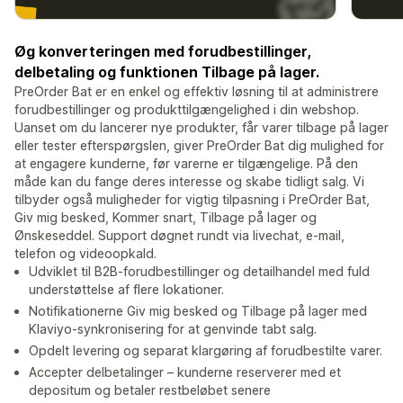
Øg konverteringen med forudbestillinger,
delbetaling og funktionen Tilbage på lager.
PreOrder Bat er en enkel og effektiv løsning til at administrere
forudbestillinger og produkttilgængelighed i din webshop.
Uanset om du lancerer nye produkter, får varer tilbage på lager
eller tester efterspørgslen, giver PreOrder Bat dig mulighed for
at engagere kunderne, før varerne er tilgængelige. På den
måde kan du fange deres interesse og skabe tidligt salg. Vi
tilbyder også muligheder for vigtig tilpasning i PreOrder Bat,
Giv mig besked, Kommer snart, Tilbage på lager og
Ønskeseddel. Support døgnet rundt via livechat, e-mail,
telefon og videoopkald.
Udviklet til B2B-forudbestillinger og detailhandel med fuld
understøttelse af flere lokationer.
Notifikationerne Giv mig besked og Tilbage på lager med
Klaviyo-synkronisering for at genvinde tabt salg.
Opdelt levering og separat klargøring af forudbestilte varer.
Accepter delbetalinger – kunderne reserverer med et
depositum og betaler restbeløbet senere