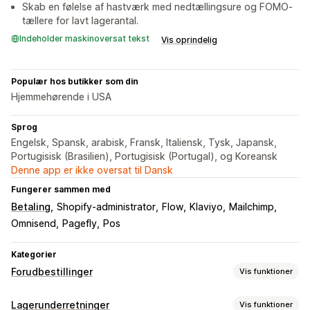
Skab en følelse af hastværk med nedtællingsure og FOMO-
tællere for lavt lagerantal.
Indeholder maskinoversat tekst
Vis oprindelig
Populær hos butikker som din
Hjemmehørende i USA
Sprog
Engelsk, Spansk, arabisk, Fransk, Italiensk, Tysk, Japansk,
Portugisisk (Brasilien), Portugisisk (Portugal), og Koreansk
Denne app er ikke oversat til Dansk
Fungerer sammen med
Betaling
Shopify-administrator
Flow
Klaviyo
Mailchimp
Omnisend
Pagefly
Pos
Kategorier
Forudbestillinger
Vis funktioner
Ordretype
Lagerunderretninger
Vis funktioner