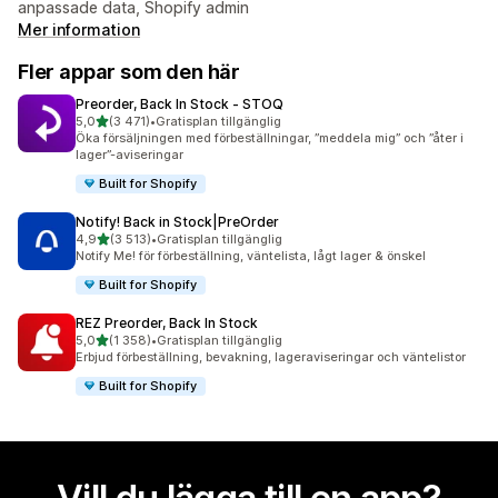
anpassade data, Shopify admin
Mer information
Fler appar som den här
Preorder, Back In Stock ‑ STOQ
av 5 stjärnor
5,0
(3 471)
•
Gratisplan tillgänglig
3471 recensioner totalt
Öka försäljningen med förbeställningar, ”meddela mig” och ”åter i
lager”-aviseringar
Built for Shopify
Notify! Back in Stock|PreOrder
av 5 stjärnor
4,9
(3 513)
•
Gratisplan tillgänglig
3513 recensioner totalt
Notify Me! för förbeställning, väntelista, lågt lager & önskel
Built for Shopify
REZ Preorder, Back In Stock
av 5 stjärnor
5,0
(1 358)
•
Gratisplan tillgänglig
1358 recensioner totalt
Erbjud förbeställning, bevakning, lageraviseringar och väntelistor
Built for Shopify