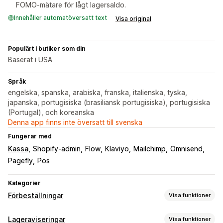
FOMO-mätare för lågt lagersaldo.
Innehåller automatöversatt text
Visa original
Populärt i butiker som din
Baserat i USA
Språk
engelska, spanska, arabiska, franska, italienska, tyska,
japanska, portugisiska (brasiliansk portugisiska), portugisiska
(Portugal), och koreanska
Denna app finns inte översatt till svenska
Fungerar med
Kassa
Shopify-admin
Flow
Klaviyo
Mailchimp
Omnisend
Pagefly
Pos
Kategorier
Förbeställningar
Visa funktioner
Ordertyp
Lageraviseringar
Visa funktioner