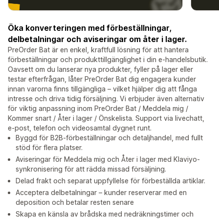
Öka konverteringen med förbeställningar,
delbetalningar och aviseringar om åter i lager.
PreOrder Bat är en enkel, kraftfull lösning för att hantera
förbeställningar och produkttillgänglighet i din e-handelsbutik.
Oavsett om du lanserar nya produkter, fyller på lager eller
testar efterfrågan, låter PreOrder Bat dig engagera kunder
innan varorna finns tillgängliga – vilket hjälper dig att fånga
intresse och driva tidig försäljning. Vi erbjuder även alternativ
för viktig anpassning inom PreOrder Bat / Meddela mig /
Kommer snart / Åter i lager / Önskelista. Support via livechatt,
e-post, telefon och videosamtal dygnet runt.
Byggd för B2B-förbeställningar och detaljhandel, med fullt
stöd för flera platser.
Aviseringar för Meddela mig och Åter i lager med Klaviyo-
synkronisering för att rädda missad försäljning.
Delad frakt och separat uppfyllelse för förbeställda artiklar.
Acceptera delbetalningar – kunder reserverar med en
deposition och betalar resten senare
Skapa en känsla av brådska med nedräkningstimer och