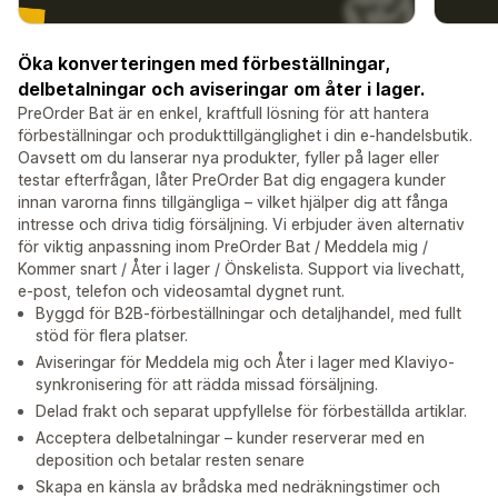
Öka konverteringen med förbeställningar,
delbetalningar och aviseringar om åter i lager.
PreOrder Bat är en enkel, kraftfull lösning för att hantera
förbeställningar och produkttillgänglighet i din e-handelsbutik.
Oavsett om du lanserar nya produkter, fyller på lager eller
testar efterfrågan, låter PreOrder Bat dig engagera kunder
innan varorna finns tillgängliga – vilket hjälper dig att fånga
intresse och driva tidig försäljning. Vi erbjuder även alternativ
för viktig anpassning inom PreOrder Bat / Meddela mig /
Kommer snart / Åter i lager / Önskelista. Support via livechatt,
e-post, telefon och videosamtal dygnet runt.
Byggd för B2B-förbeställningar och detaljhandel, med fullt
stöd för flera platser.
Aviseringar för Meddela mig och Åter i lager med Klaviyo-
synkronisering för att rädda missad försäljning.
Delad frakt och separat uppfyllelse för förbeställda artiklar.
Acceptera delbetalningar – kunder reserverar med en
deposition och betalar resten senare
Skapa en känsla av brådska med nedräkningstimer och