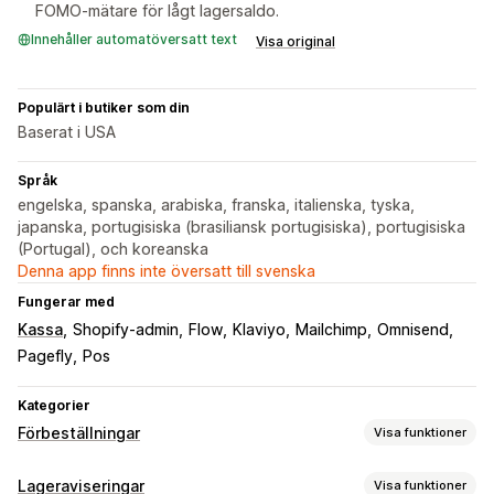
FOMO-mätare för lågt lagersaldo.
Innehåller automatöversatt text
Visa original
Populärt i butiker som din
Baserat i USA
Språk
engelska, spanska, arabiska, franska, italienska, tyska,
japanska, portugisiska (brasiliansk portugisiska), portugisiska
(Portugal), och koreanska
Denna app finns inte översatt till svenska
Fungerar med
Kassa
Shopify-admin
Flow
Klaviyo
Mailchimp
Omnisend
Pagefly
Pos
Kategorier
Förbeställningar
Visa funktioner
Ordertyp
Lageraviseringar
Visa funktioner