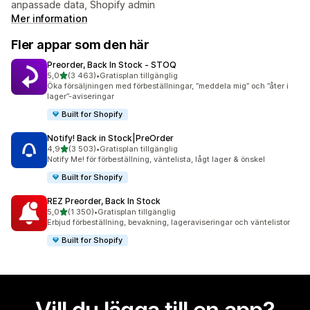
anpassade data, Shopify admin
Mer information
Fler appar som den här
Preorder, Back In Stock ‑ STOQ
av 5 stjärnor
5,0
(3 463)
•
Gratisplan tillgänglig
3463 recensioner totalt
Öka försäljningen med förbeställningar, ”meddela mig” och ”åter i
lager”-aviseringar
Built for Shopify
Notify! Back in Stock|PreOrder
av 5 stjärnor
4,9
(3 503)
•
Gratisplan tillgänglig
3503 recensioner totalt
Notify Me! för förbeställning, väntelista, lågt lager & önskel
Built for Shopify
REZ Preorder, Back In Stock
av 5 stjärnor
5,0
(1 350)
•
Gratisplan tillgänglig
1350 recensioner totalt
Erbjud förbeställning, bevakning, lageraviseringar och väntelistor
Built for Shopify