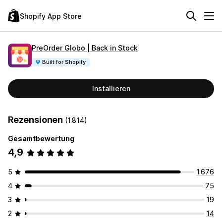
Shopify App Store
PreOrder Globo | Back in Stock
Built for Shopify
Installieren
Rezensionen
(1.814)
Gesamtbewertung
4,9
5
1.676
4
75
3
19
2
14