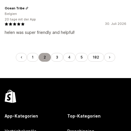
Ocean Tribe
Belgien
20 tage mit der App
30. Juli 2026
helen was super friendly and helpful!
1
2
3
4
5
182
App-Kategorien
Top-Kategorien