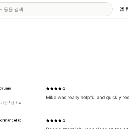
앱 
 Drums
Mike was really helpful and quickly re
 기간 5년 초과
formancefab