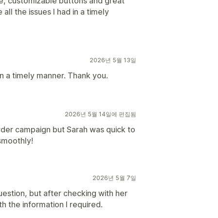
te, customizable buttons and great
all the issues I had in a timely
2026년 5월 13일
in a timely manner. Thank you.
2026년 5월 14일에 편집됨
rder campaign but Sarah was quick to
 smoothly!
2026년 5월 7일
estion, but after checking with her
 the information I required.