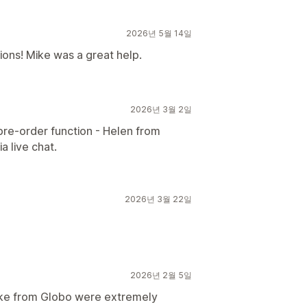
2026년 5월 14일
ions! Mike was a great help.
2026년 3월 2일
re-order function - Helen from
a live chat.
2026년 3월 22일
2026년 2월 5일
Mike from Globo were extremely