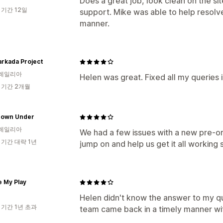
Does a great job, look clean on the si
 기간 12일
support. Mike was able to help resolve 
manner.
rkada Project
레일리아
Helen was great. Fixed all my queries 
 기간 2개월
 Down Under
레일리아
We had a few issues with a new pre-o
 기간 대략 1년
jump on and help us get it all working
e My Play
Helen didn't know the answer to my qu
 기간 1년 초과
team came back in a timely manner with