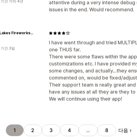
 기간 거의 4년
attentive during a very intense debug 
issues in the end. Would recommend.
Great Lakes Fireworks, LLC | 3275 W M-76 | P.O. Box 276 | West Branch, MI 48661
I have went through and tried MULTIPLE
 기간 3일
one THUS far.
There were some flaws within the app,
customizations etc. I have provided 
some changes, and actually...they ens
commented on, would be fixed/adjust
Their support team is really great and
have any issues at all they are they to
We will continue using their app!
다음
1
2
3
4
…
8