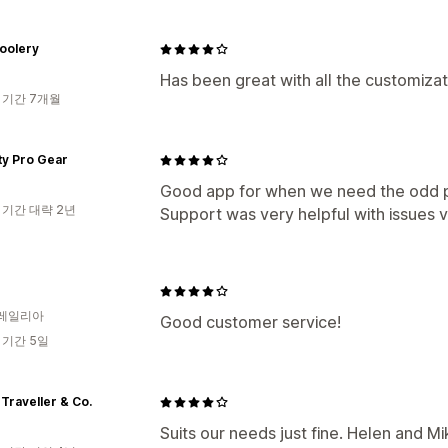
oolery
Has been great with all the customizat
 기간 7개월
ty Pro Gear
Good app for when we need the odd p
 기간 대략 2년
Support was very helpful with issues vi
레일리아
Good customer service!
 기간 5일
Traveller & Co.
Suits our needs just fine. Helen and 