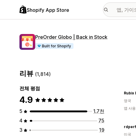
Shopify App Store
PreOrder Globo | Back in Stock
Built for Shopify
리뷰
(1,814)
전체 평점
Rubix
4.9
영국
앱 사용
5
1.7천
4
75
rdper
3
19
미국