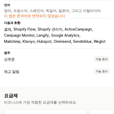
언어
영어, 프랑스어, 스페인어, 독일어, 일본어, 그리고 이탈리아어
이 앱은 한국어로 번역되지 않았습니다
다음과 호환:
결제
Shopify Flow
Shopify 관리자
ActiveCampaign
Campaign Monitor, Langify
Google Analytics
Mailchimp, Klaviyo, Hubspot
Ominisend, Sendinblue, Weglot
범주
선주문
기능 표시
주문 유형
재고 알림
기능 표시
곧 출시 예정
품절 재고 주문
품절
사전 판매
알림
맞춤 설정
자동 알림
수동 알림
재고 부족
재입고
선주문
여러 언어
버튼
배지
이메일 알림
여러 언어
주문 한도
사용 가능 날짜
요금제
이메일
품절
사용자 지정 알림
비즈니스에 가장 적합한 요금제를 선택하세요.
결제 옵션
맞춤 설정
부분 결제
분할 결제
할인
알림 설정
알림 템플릿
알림 버튼
팝업
재고 카운터