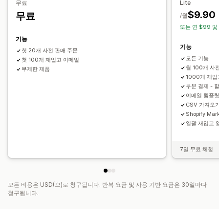
무료
Lite
$9.90
무료
/월
또는 연 $99 및
기능
기능
첫 20개 사전 판매 주문
모든 기능
첫 100개 재입고 이메일
월 100개 사
무제한 제품
1000개 재
부분 결제 - 
이메일 템플릿
CSV 가져오
Shopify Mar
일괄 재입고 
7일 무료 체험
모든 비용은 USD(으)로 청구됩니다. 반복 요금 및 사용 기반 요금은 30일마다
청구됩니다.