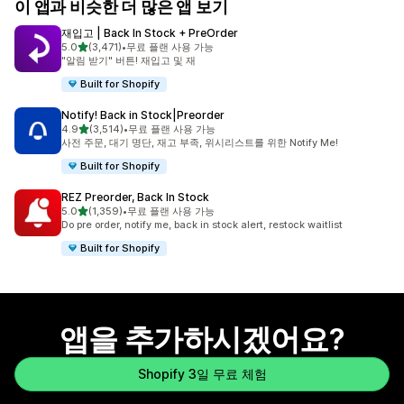
이 앱과 비슷한 더 많은 앱 보기
재입고 | Back In Stock + PreOrder
별 5개 중
5.0
(3,471)
•
무료 플랜 사용 가능
총 리뷰 3471개
"알림 받기" 버튼! 재입고 및 재
Built for Shopify
Notify! Back in Stock|Preorder
별 5개 중
4.9
(3,514)
•
무료 플랜 사용 가능
총 리뷰 3514개
사전 주문, 대기 명단, 재고 부족, 위시리스트를 위한 Notify Me!
Built for Shopify
REZ Preorder, Back In Stock
별 5개 중
5.0
(1,359)
•
무료 플랜 사용 가능
총 리뷰 1359개
Do pre order, notify me, back in stock alert, restock waitlist
Built for Shopify
앱을 추가하시겠어요?
Shopify 3일 무료 체험