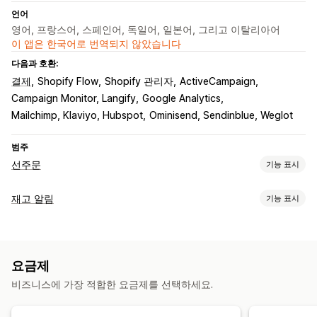
언어
영어, 프랑스어, 스페인어, 독일어, 일본어, 그리고 이탈리아어
이 앱은 한국어로 번역되지 않았습니다
다음과 호환:
결제
Shopify Flow
Shopify 관리자
ActiveCampaign
Campaign Monitor, Langify
Google Analytics
Mailchimp, Klaviyo, Hubspot
Ominisend, Sendinblue, Weglot
범주
선주문
기능 표시
주문 유형
재고 알림
기능 표시
곧 출시 예정
품절 재고 주문
품절
사전 판매
알림
맞춤 설정
자동 알림
수동 알림
재고 부족
재입고
선주문
여러 언어
버튼
배지
이메일 알림
여러 언어
주문 한도
사용 가능 날짜
요금제
이메일
품절
사용자 지정 알림
비즈니스에 가장 적합한 요금제를 선택하세요.
결제 옵션
맞춤 설정
부분 결제
분할 결제
할인
알림 설정
알림 템플릿
알림 버튼
팝업
재고 카운터