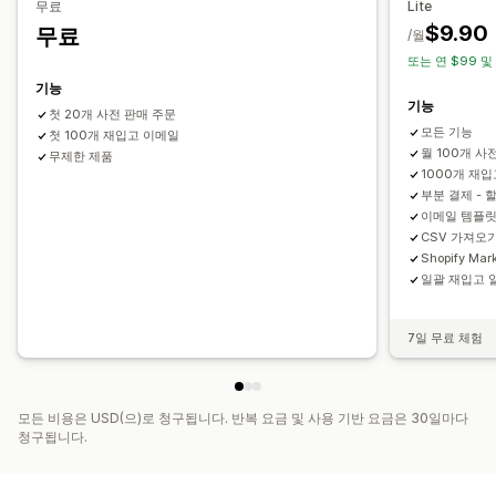
무료
Lite
$9.90
무료
/월
또는 연 $99 및
기능
기능
첫 20개 사전 판매 주문
모든 기능
첫 100개 재입고 이메일
월 100개 사
무제한 제품
1000개 재
부분 결제 - 
이메일 템플릿
CSV 가져오
Shopify Mar
일괄 재입고 
7일 무료 체험
모든 비용은 USD(으)로 청구됩니다. 반복 요금 및 사용 기반 요금은 30일마다
청구됩니다.