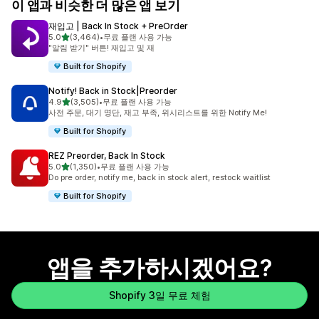
이 앱과 비슷한 더 많은 앱 보기
재입고 | Back In Stock + PreOrder
별 5개 중
5.0
(3,464)
•
무료 플랜 사용 가능
총 리뷰 3464개
"알림 받기" 버튼! 재입고 및 재
Built for Shopify
Notify! Back in Stock|Preorder
별 5개 중
4.9
(3,505)
•
무료 플랜 사용 가능
총 리뷰 3505개
사전 주문, 대기 명단, 재고 부족, 위시리스트를 위한 Notify Me!
Built for Shopify
REZ Preorder, Back In Stock
별 5개 중
5.0
(1,350)
•
무료 플랜 사용 가능
총 리뷰 1350개
Do pre order, notify me, back in stock alert, restock waitlist
Built for Shopify
앱을 추가하시겠어요?
Shopify 3일 무료 체험