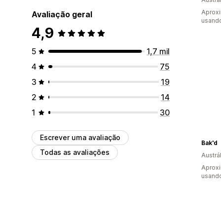
Aprox
Avaliação geral
usando
4,9
5
1,7 mil
4
75
3
19
2
14
1
30
Escrever uma avaliação
Bak'd
Todas as avaliações
Austrál
Aprox
usando