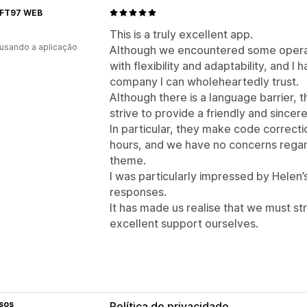
FT97 WEB
This is a truly excellent app.
 usando a aplicação
Although we encountered some operat
with flexibility and adaptability, and I 
company I can wholeheartedly trust.
Although there is a language barrier,
strive to provide a friendly and sincere
In particular, they make code correcti
hours, and we have no concerns regard
theme.
I was particularly impressed by Helen
responses.
It has made us realise that we must st
excellent support ourselves.
sos
Política de privacidade