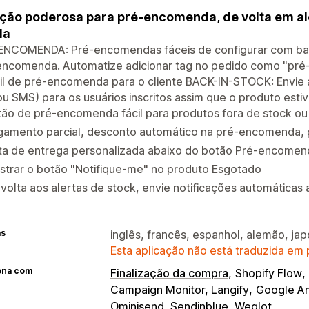
ção poderosa para pré-encomenda, de volta em ale
da
NCOMENDA: Pré-encomendas fáceis de configurar com base n
encomenda. Automatize adicionar tag no pedido como "pré-
il de pré-encomenda para o cliente BACK-IN-STOCK: Envie 
ou SMS) para os usuários inscritos assim que o produto esti
ão de pré-encomenda fácil para produtos fora de stock ou
gamento parcial, desconto automático na pré-encomenda, 
ta de entrega personalizada abaixo do botão Pré-encomen
strar o botão "Notifique-me" no produto Esgotado
volta aos alertas de stock, envie notificações automáticas 
as
inglês, francês, espanhol, alemão, jap
Esta aplicação não está traduzida em
ona com
Finalização da compra
Shopify Flow
Campaign Monitor, Langify
Google An
Ominisend, Sendinblue, Weglot