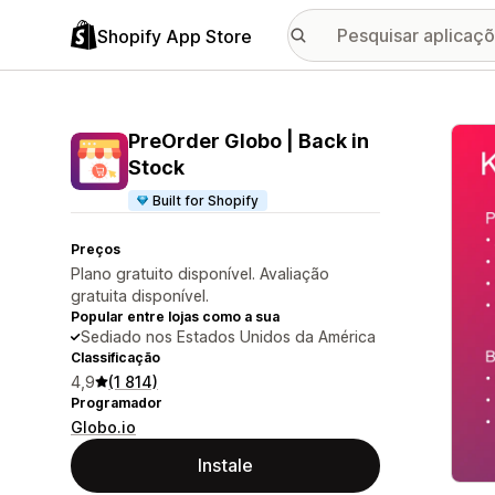
Shopify App Store
Galer
PreOrder Globo | Back in
Stock
Built for Shopify
Preços
Plano gratuito disponível. Avaliação
gratuita disponível.
Popular entre lojas como a sua
Sediado nos Estados Unidos da América
Classificação
4,9
(1 814)
Programador
Globo.io
Instale