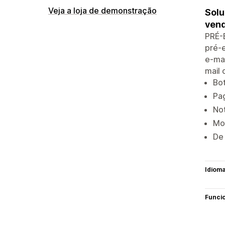
Veja a loja de demonstração
Solu
ven
PRÉ-E
pré-
e-ma
mail 
Bot
Pa
No
Mo
De 
Idiom
Funci