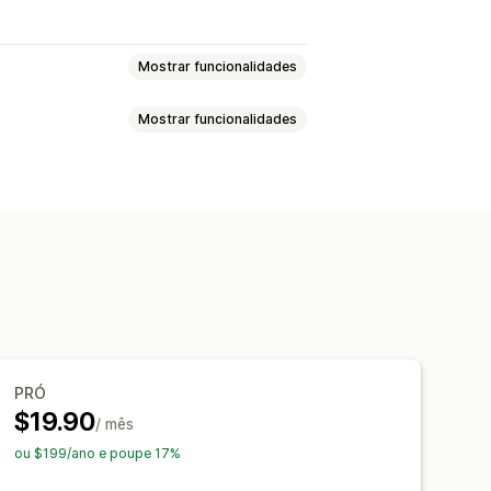
Mostrar funcionalidades
Mostrar funcionalidades
sgotado
Pré-vendas
Stock baixo
De volta ao stock
il
Multilingue
Esgotado
Alertas personalizados
nibilidade
ficação
Botão de notificação
acionados
Descontos
PRÓ
$19.90
/ mês
ou $199/ano e poupe 17%