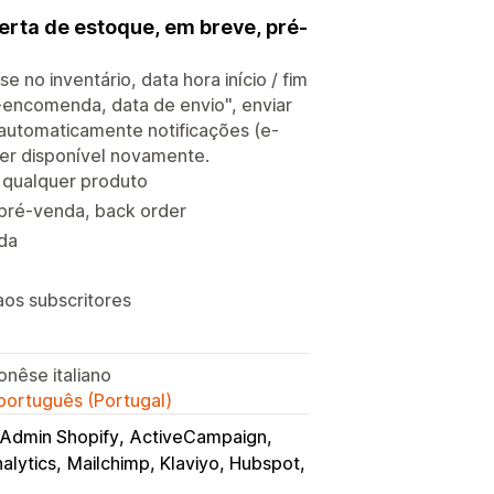
rta de estoque, em breve, pré-
o inventário, data hora início / fim
encomenda, data de envio", enviar
automaticamente notificações (e-
ver disponível novamente.
 qualquer produto
pré-venda, back order
da
aos subscritores
onêse italiano
 português (Portugal)
Admin Shopify
ActiveCampaign
alytics
Mailchimp, Klaviyo, Hubspot