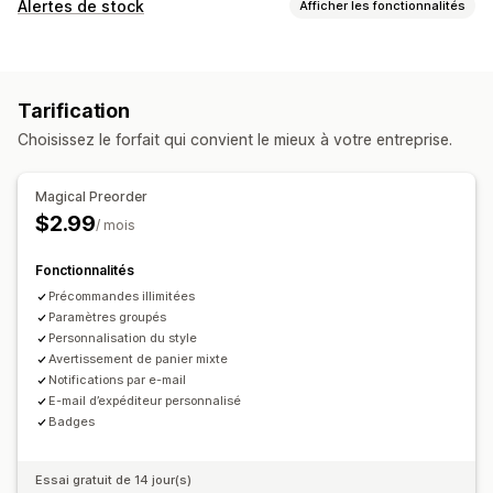
Type de commande
Alertes de stock
Afficher les fonctionnalités
À venir prochainement
Commandes provisoires
Notifications
Réalisée sur commande
Ventes exceptionnelles
Alertes automatiques
Alertes manuelles
Pré-commandes
En prévente
Tarification
E-mail
Alertes personnalisées
Personnalisation
Choisissez le forfait qui convient le mieux à votre entreprise.
Personnalisation
Boutons
Badges
Bannières
Compte à rebours
Modèles de notifications
Image de marque personnalisée
Texte personnalisé
Magical Preorder
Notifications par e-mail
Date de disponibilité
Variantes
$2.99
Analyses de données et génération de rapports
/ mois
Suivi des stocks
Options de paiement
Fonctionnalités
Paiements différés
Paiement manuel
Précommandes illimitées
Paramètres groupés
Personnalisation du style
Avertissement de panier mixte
Notifications par e-mail
E-mail d’expéditeur personnalisé
Badges
Essai gratuit de 14 jour(s)