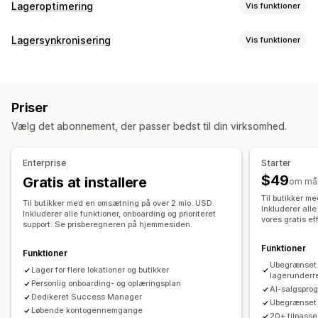
Lageroptimering
Vis funktioner
Lagerstyring
Lagersynkronisering
Vis funktioner
Lagersporing
Lagersynkronisering
Synkroniseringstype
Automatisk genopfyldning
Prognose
Flere lokationer
Ordrer
Priser
Produktdetaljer
Varianter
SKU’er
Opdateringer i realtid
SKU’er
Lageropfyldning
Priser
Stregkoder
Flere kanaler
Flere butikker
Automatisk
Lageroverføring
Import og eksport
Vælg det abonnement, der passer bedst til din virksomhed.
Manuel
Masse
Realtid
Planlagt
Tilpasset
Planlægning af lagerbeholdning
Optimering med kunstig intelligens
Notifikationer og rapporter
Enterprise
Starter
Automatisering af workflows
Flere kanaler
Automatiserede underretninger
Ordreopdateringer
$49
Gratis at installere
om må
Mailunderretninger
Fejlrapporter
Historiske rapporter
Ordrestyring
Til butikker m
Til butikker med en omsætning på over 2 mio. USD.
Lagerunderretninger
Inkluderer alle
Restordrer
Returneringer
Levering
Massebehandling
Inkluderer alle funktioner, onboarding og prioriteret
vores gratis ef
support. Se prisberegneren på hjemmesiden.
Underretninger om lav lagerbeholdning
Automatisk behandling
Købsordrer
Forudbestillinger
Dataimport og -eksport
Effektivitetsparametre
Funktioner
Funktioner
Notifikationer og analyser
Status i realtid
Ubegrænset 
Lager for flere lokationer og butikker
Underretninger genopfyldning
lagerunderr
Personlig onboarding- og oplæringsplan
AI-salgspro
Besked, når et produkt kommer på lager
Dedikeret Success Manager
Ubegrænset s
Løbende kontogennemgange
Påmindelser om opfyldning
20+ tilpasse