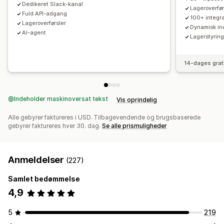
Dedikeret Slack-kanal
Lageroverfør
Underretninger om lav lagerbeholdning
Fuld API-adgang
100+ integr
Underretninger om, at varen ikke er på lager
Lageroverførsler
Dynamisk ind
AI-agent
Underretninger om grænser
Tilpassede rapporter
Indblik
Lagerstyring
Mailnotifikationer
Analyser
14-dages grat
Indeholder maskinoversat tekst
Vis oprindelig
Alle gebyrer faktureres i USD. Tilbagevendende og brugsbaserede
gebyrer faktureres hver 30. dag.
Se alle prismuligheder
Anmeldelser
(227)
Samlet bedømmelse
4,9
5
219