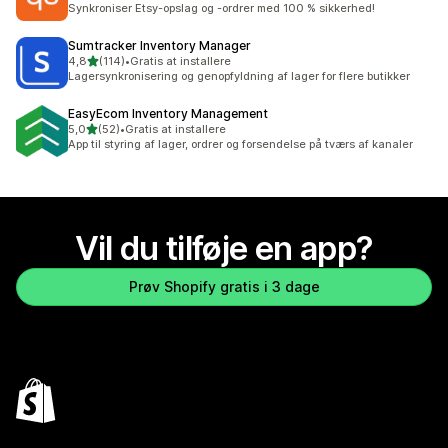
Synkroniser Etsy-opslag og -ordrer med 100 % sikkerhed!
Sumtracker Inventory Manager
ud af 5 stjerner
4,8
(114)
•
Gratis at installere
114 anmeldelser i alt
Lagersynkronisering og genopfyldning af lager for flere butikker
EasyEcom Inventory Management
ud af 5 stjerner
5,0
(52)
•
Gratis at installere
52 anmeldelser i alt
App til styring af lager, ordrer og forsendelse på tværs af kanaler
Vil du tilføje en app?
Prøv Shopify gratis i 3 dage