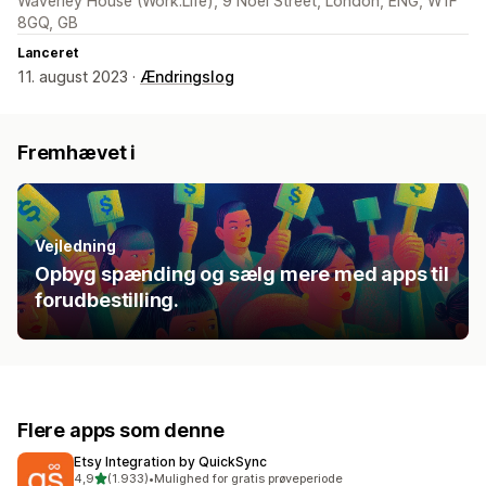
Waverley House (Work.Life), 9 Noel Street, London, ENG, W1F
8GQ, GB
Lanceret
11. august 2023 ·
Ændringslog
Fremhævet i
Vejledning
Opbyg spænding og sælg mere med apps til
forudbestilling.
Flere apps som denne
Etsy Integration by QuickSync
ud af 5 stjerner
4,9
(1.933)
•
Mulighed for gratis prøveperiode
1933 anmeldelser i alt