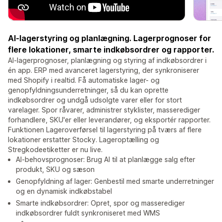
AI-lagerstyring og planlægning. Lagerprognoser for
flere lokationer, smarte indkøbsordrer og rapporter.
AI-lagerprognoser, planlægning og styring af indkøbsordrer i
én app. ERP med avanceret lagerstyring, der synkroniserer
med Shopify i realtid. Få automatiske lager- og
genopfyldningsunderretninger, så du kan oprette
indkøbsordrer og undgå udsolgte varer eller for stort
varelager. Spor råvarer, administrer styklister, masserediger
forhandlere, SKU'er eller leverandører, og eksportér rapporter.
Funktionen Lageroverførsel til lagerstyring på tværs af flere
lokationer erstatter Stocky. Lageroptælling og
Stregkodeetiketter er nu live.
AI-behovsprognoser: Brug AI til at planlægge salg efter
produkt, SKU og sæson
Genopfyldning af lager: Genbestil med smarte underretninger
og en dynamisk indkøbstabel
Smarte indkøbsordrer: Opret, spor og masserediger
indkøbsordrer fuldt synkroniseret med WMS