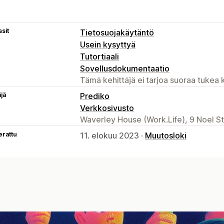
sit
Tietosuojakäytäntö
Usein kysyttyä
Tutortiaali
Sovellusdokumentaatio
Tämä kehittäjä ei tarjoa suoraa tukea k
äjä
Prediko
Verkkosivusto
Waverley House (Work.Life), 9 Noel S
erattu
11. elokuu 2023 ·
Muutosloki