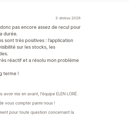
3. elokuu 2026
ai donc pas encore assez de recul pour
la durée.
ont très positives : l’application
bilité sur les stocks, les
des.
rès réactif et a résolu mon problème
ng terme !
s avoir mis en avant, l'équipe ELEN LORÉ.
de vous compter parmi nous !
ment pour toute question concernant la