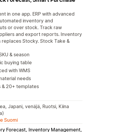
ent in one app. ERP with advanced
 automated inventory and
uts or over stock. Track raw
uppliers and export reports. Inventory
s replaces Stocky. Stock Take &
 SKU & season
c buying table
ynced with WMS
 material needs
s & 20+ templates
a, Japani, venäjä, Ruotsi, Kiina
a)
lle Suomi
ory Forecast
Inventory Management