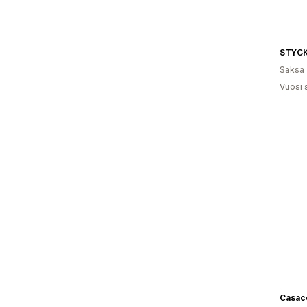
STYC
Saksa
Vuosi 
Casace