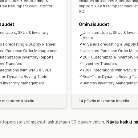
Täydennysmuistutukset
Ilmoitukset 
all features & onboarding &
Includes all features & onboardin
Use free impact calculator for
support. Use free impact calculat
Loppunut varastosta -ilmoitukset
Kyn
ROI.
Tiedot
Sähköposti-ilmoitukset
Analy
suudet
Ominaisuudet
ted Users, SKUs & Inventory
Unlimited Users, SKUs & Invent
Alerts
es Forecasting & Supply Planner
AI Sales Forecasting & Supply 
ted Purchase Order Management
Unlimited Purchase Order Ma
stomizable Inventory Reports
20+ Customizable Inventory R
ory Transfers
Inventory Transfers
ntegrations with WMS & 3PLs
100+ Integrations with WMS &
ime Dynamic Buying Table
Real-Time Dynamic Buying Ta
s Inventory Management
Bundles Inventory Managemen
n maksuton kokeilu
14 päivän maksuton kokeilu
yttöperusteiset maksut laskutetaan 30 päivän välein.
Näytä kaikki h