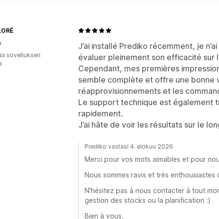
LORÉ
a
J’ai installé Prediko récemment, je n’
ää sovelluksen
évaluer pleinement son efficacité sur 
ä
Cependant, mes premières impressions s
semble complète et offre une bonne visi
réapprovisionnements et les comman
Le support technique est également t
rapidement.
J’ai hâte de voir les résultats sur le lo
Prediko vastasi 4. elokuu 2026
Merci pour vos mots aimables et pour nou
Nous sommes ravis et très enthousiastes 
N'hésitez pas à nous contacter à tout mo
gestion des stocks ou la planification :)
Bien à vous,