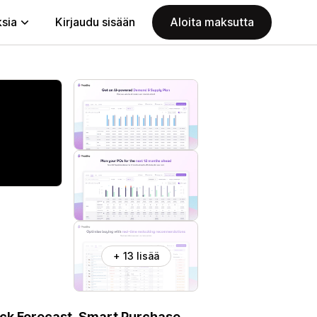
ksia
Kirjaudu sisään
Aloita maksutta
+ 13 lisää
ock Forecast, Smart Purchase