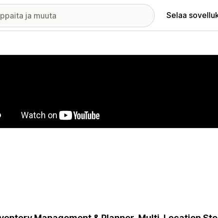
Selaa sovellu
elykuvagalleria
nventory Management & Planner. Multi-Location St