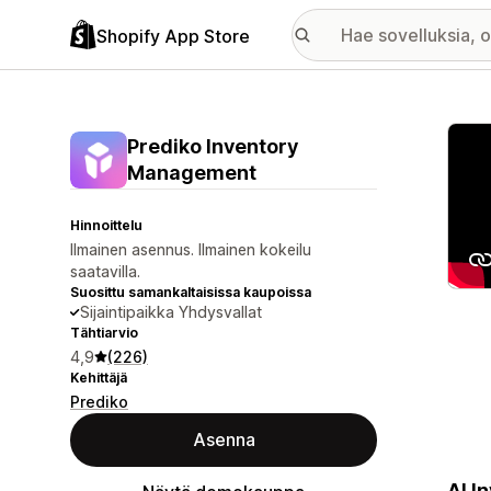
Shopify App Store
Esitt
Prediko Inventory
Management
Hinnoittelu
Ilmainen asennus. Ilmainen kokeilu
saatavilla.
Suosittu samankaltaisissa kaupoissa
Sijaintipaikka Yhdysvallat
Tähtiarvio
4,9
(226)
Kehittäjä
Prediko
Asenna
AI I