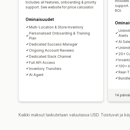
Includes 
Includes all features, onboarding & priority
support. 
support. See website for price calculator.
ROI.
Ominaisuudet
Ominai
Multi-Location & Store Inventory
Unlimi
Personalised Onboarding & Training
Alerts
Plan
AI Sal
Dedicated Success Manager
Unlimi
Ongoing Account Reviews
20+ Cu
Dedicated Slack Channel
Invent
Full API Access
100+ I
Inventory Transfers
Real-T
AI Agent
Bundle
14 päivä
Kaikki maksut laskutetaan valuutassa USD. Toistuvat ja kä