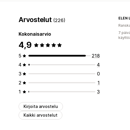
Arvostelut
ELEN 
(226)
Ransk
7 päiv
Kokonaisarvio
käyttö
4,9
5
218
4
4
3
0
2
1
1
3
Kirjoita arvostelu
Kaikki arvostelut