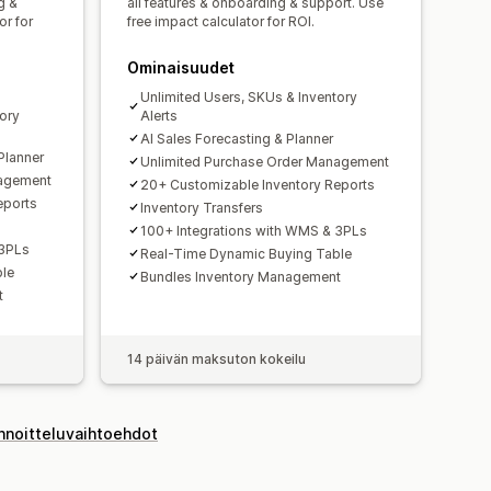
loppumassa olevista tuotteista
g &
all features & onboarding & support. Use
or for
free impact calculator for ROI.
nysilmoitukset
Mukautetut raportit
tiikka
Ominaisuudet
Unlimited Users, SKUs & Inventory
ory
Alerts
AI Sales Forecasting & Planner
Planner
Unlimited Purchase Order Management
nagement
20+ Customizable Inventory Reports
eports
Inventory Transfers
100+ Integrations with WMS & 3PLs
 3PLs
Real-Time Dynamic Buying Table
ble
Bundles Inventory Management
t
14 päivän maksuton kokeilu
innoitteluvaihtoehdot