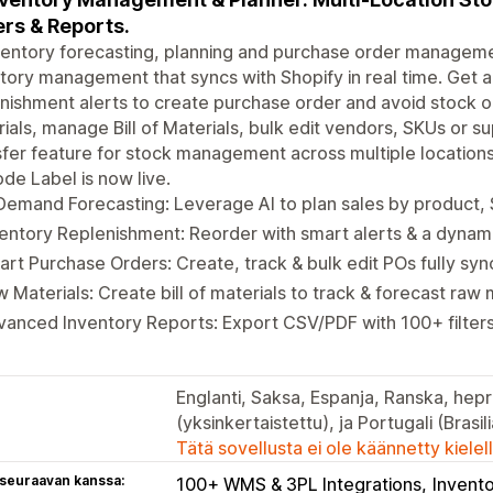
rs & Reports.
ventory forecasting, planning and purchase order managem
tory management that syncs with Shopify in real time. Get
nishment alerts to create purchase order and avoid stock o
ials, manage Bill of Materials, bulk edit vendors, SKUs or s
fer feature for stock management across multiple location
de Label is now live.
Demand Forecasting: Leverage AI to plan sales by product,
entory Replenishment: Reorder with smart alerts & a dynami
rt Purchase Orders: Create, track & bulk edit POs fully s
 Materials: Create bill of materials to track & forecast raw
anced Inventory Reports: Export CSV/PDF with 100+ filter
Englanti, Saksa, Espanja, Ranska, hepre
(yksinkertaistettu), ja Portugali (Brasili
Tätä sovellusta ei ole käännetty kiele
 seuraavan kanssa:
100+ WMS & 3PL Integrations
Invent