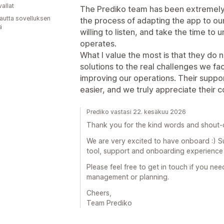
allat
The Prediko team has been extremely 
autta sovelluksen
the process of adapting the app to ou
ä
willing to listen, and take the time t
operates.
What I value the most is that they do no
solutions to the real challenges we f
improving our operations. Their suppo
easier, and we truly appreciate their
Prediko vastasi 22. kesäkuu 2026
Thank you for the kind words and shout-
We are very excited to have onboard :) S
tool, support and onboarding experience 
Please feel free to get in touch if you ne
management or planning.
Cheers,
Team Prediko