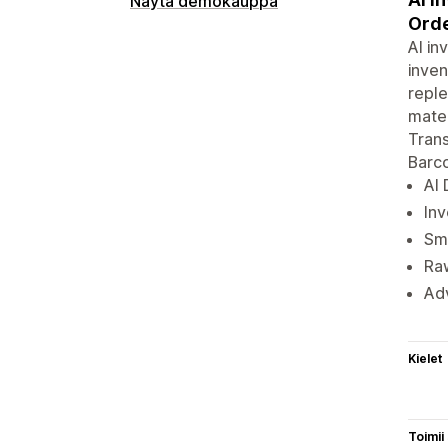
Näytä demokauppa
Orde
AI in
inven
reple
mater
Trans
Barco
AI 
Inv
Sma
Raw
Adv
Kielet
Toimii