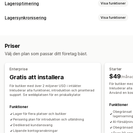
Lageroptimering
Visa funktioner
Lagerhantering
Lagersynkronisering
Visa funktioner
Lagerspårning
Lagersynkronisering
Synkroniseringstyp
Automatisk påfyllning av lager
Prognoser
Flera platser
Ordrar
Priser
Produktinformation
Varianter
SKU:er
Uppdateringar i realtid
SKU:er
Lagerpåfyllning
Priser
Streckkoder
Multi-channel
Flera butiker
Automatisk
Lageröverföringar
Import och export
Lagerplanering
Välj den plan som passar ditt företag bäst.
Manuell
Bulk
Realtid
Schemalagda
Anpassad
AI-optimering
Automatisering av arbetsflödet
Flera kanaler
Aviseringar och rapporter
Enterprise
Starter
Automatiserade aviseringar
Orderuppdateringar
Orderhantering
$49
Gratis att installera
/måna
E-postaviseringar
Felrapporter
Historikrapporter
Restordrar
Returer
Leverans
Bulkbearbetning
För butiker med
För butiker med över 2 miljoner USD i intäkter.
Lageraviseringar
Aviseringar om lågt lager
Inkluderar alla
Automatisk bearbetning
Inköpsordrar
Förbeställningar
Inkluderar alla funktioner, introduktion och prioriterad
Använd en kost
support. Se webbplatsen för en priskalkylator.
Dataimport och -export
Prestandamätvärden
Aviseringar och analysverktyg
Synkronisering i realtid
Funktioner
Funktioner
Aviseringar om påfyllning av lager
Obegränsat 
Lager för flera platser och butiker
Meddelande om att produkten åter finns i lager
lagervarnin
Personlig plan för introduktion och utbildning
AI-försäljni
Påminnelser om påfyllning
Aviseringar om lågt lager
Dedikerad kundansvarig
Obegränsad 
Löpande kontogranskningar
Aviseringar om slut i lager
Aviseringar om tröskelvärden