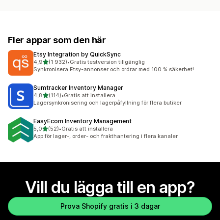
Fler appar som den här
Etsy Integration by QuickSync
av 5 stjärnor
4,9
(1 932)
•
Gratis testversion tillgänglig
1932 recensioner totalt
Synkronisera Etsy-annonser och ordrar med 100 % säkerhet!
Sumtracker Inventory Manager
av 5 stjärnor
4,8
(114)
•
Gratis att installera
114 recensioner totalt
Lagersynkronisering och lagerpåfyllning för flera butiker
EasyEcom Inventory Management
av 5 stjärnor
5,0
(52)
•
Gratis att installera
52 recensioner totalt
App för lager-, order- och frakthantering i flera kanaler
Vill du lägga till en app?
Prova Shopify gratis i 3 dagar