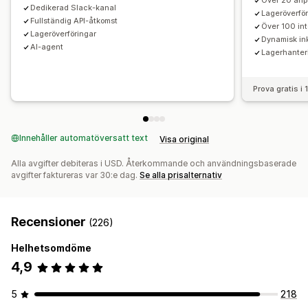
Över 20 anp
Dedikerad Slack-kanal
Lageröverfö
Anpassade rapporter
Insikter
E-postaviseringar
Fullständig API-åtkomst
Över 100 in
Analysverktyg
Lageröverföringar
Dynamisk ink
AI-agent
Lagerhanter
Prova gratis i
Innehåller automatöversatt text
Visa original
Alla avgifter debiteras i USD. Återkommande och användningsbaserade
avgifter faktureras var 30:e dag.
Se alla prisalternativ
Recensioner
(226)
Helhetsomdöme
4,9
5
218