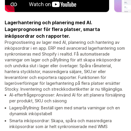
Lagerhantering och planering med AI.
Lagerprognoser för flera platser, smarta
inköpsordrar och rapporter.
Prognostisering av lager med AI, planering och hantering av
inköpsordrar i en app. ERP med avancerad lagerhantering som
synkroniseras med Shopify i realtid. Få automatiserade
varningar om lager och påfyllning för att skapa inköpsordrar
och undvika slut i lager eller överlager. Spåra råmaterial,
hantera stycklistor, massredigera säljare, SKU:er eller
leverantörer och exportera rapporter. Funktionen för
lageröverföringar för lagerhantering på flera platser ersätter
Stocky. Inventering och streckkodsetiketter är nu tillgängliga.
AI-efterfrågeprognoser: Använd AI för att planera försäljning
per produkt, SKU och säsong
Lagerpåfyllning: Beställ igen med smarta varningar och en
dynamisk inköpstabell
Smarta inköpsordrar: Skapa, spåra och massredigera
inköpsordrar som är helt synkroniserade med WMS