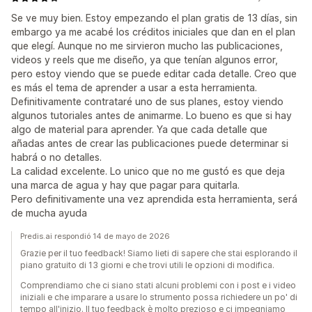
Se ve muy bien. Estoy empezando el plan gratis de 13 días, sin
embargo ya me acabé los créditos iniciales que dan en el plan
que elegí. Aunque no me sirvieron mucho las publicaciones,
videos y reels que me diseño, ya que tenían algunos error,
pero estoy viendo que se puede editar cada detalle. Creo que
es más el tema de aprender a usar a esta herramienta.
Definitivamente contrataré uno de sus planes, estoy viendo
algunos tutoriales antes de animarme. Lo bueno es que si hay
algo de material para aprender. Ya que cada detalle que
añadas antes de crear las publicaciones puede determinar si
habrá o no detalles.
La calidad excelente. Lo unico que no me gustó es que deja
una marca de agua y hay que pagar para quitarla.
Pero definitivamente una vez aprendida esta herramienta, será
de mucha ayuda
Predis.ai respondió 14 de mayo de 2026
Grazie per il tuo feedback! Siamo lieti di sapere che stai esplorando il
piano gratuito di 13 giorni e che trovi utili le opzioni di modifica.
Comprendiamo che ci siano stati alcuni problemi con i post e i video
iniziali e che imparare a usare lo strumento possa richiedere un po' di
tempo all'inizio. Il tuo feedback è molto prezioso e ci impegniamo