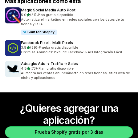
Más aplicaciones como esta
Magik Social Media Auto Post
de 5 estrellas
5.0
(31)
•
Plan gratis disponible
31 reseñas en total
Automatiza el marketing en redes sociales con los datos de tu
tienda y la IA
Built for Shopify
Facebook Pixel ‑ Multi Pixels
de 5 estrellas
3.9
(39)
•
Prueba gratis disponible
39 reseñas en total
Optimiza Anuncios: Pixel de Facebook & API Integración Fácil
Adeagle: Ads → Traffic → Sales
de 5 estrellas
4.8
(73)
•
Plan gratis disponible
73 reseñas en total
Aumenta las ventas anunciándote en otras tiendas, sitios web de
nicho y aplicaciones
¿Quieres agregar una
aplicación?
Prueba Shopify gratis por 3 días