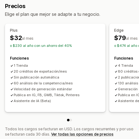
Plantillas
Redacción con IA
Imágenes y videos de IA
Precios
Redes sociales
Anuncios de video
Elige el plan que mejor se adapte a tu negocio.
Informes y estadísticas de rendimiento
Plus
Edge
Métricas de interacción
$32
$79
al mes
al mes
o $230 al año con un ahorro del 40%
o $474 al año 
Funciones
Funciones
1 Tienda
4 Tienda
20 créditos de exportación/mes
80 créditos 
Sin publicación automática
2 publicacio
60 análisis de la competencia/mes
130 análisis
Velocidad de generación estándar
Generación 
Publica en IG, FB, GMB, Tiktok, Pinteres
Publica en I
Asistente de IA (Beta)
Asistente de
Todos los cargos se facturan en USD. Los cargos recurrentes y por uso
se facturan cada 30 días.
Ver todas las opciones de precios