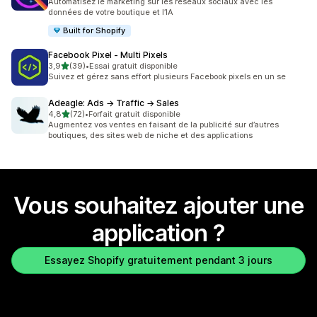
Automatisez le marketing sur les réseaux sociaux avec les
données de votre boutique et l’IA
Built for Shopify
Facebook Pixel ‑ Multi Pixels
étoile(s) sur 5
3,9
(39)
•
Essai gratuit disponible
39 avis au total
Suivez et gérez sans effort plusieurs Facebook pixels en un se
Adeagle: Ads → Traffic → Sales
étoile(s) sur 5
4,8
(72)
•
Forfait gratuit disponible
72 avis au total
Augmentez vos ventes en faisant de la publicité sur d’autres
boutiques, des sites web de niche et des applications
Vous souhaitez ajouter une
application ?
Essayez Shopify gratuitement pendant 3 jours