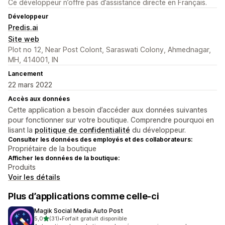
Ce développeur n’offre pas d’assistance directe en Français.
Développeur
Predis.ai
Site web
Plot no 12, Near Post Colont, Saraswati Colony, Ahmednagar,
MH, 414001, IN
Lancement
22 mars 2022
Accès aux données
Cette application a besoin d’accéder aux données suivantes
pour fonctionner sur votre boutique. Comprendre pourquoi en
lisant la
politique de confidentialité
du développeur.
Consulter les données des employés et des collaborateurs:
Propriétaire de la boutique
Afficher les données de la boutique:
Produits
Voir les détails
Plus d’applications comme celle-ci
Magik Social Media Auto Post
étoile(s) sur 5
5,0
(31)
•
Forfait gratuit disponible
31 avis au total