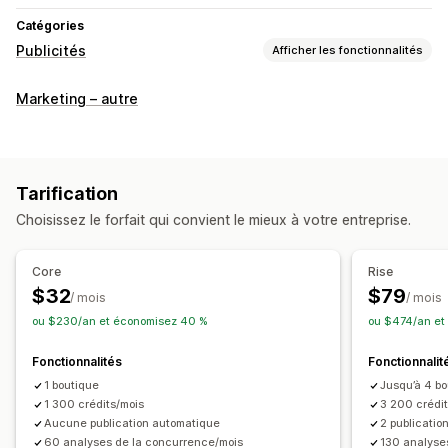
Catégories
Publicités
Afficher les fonctionnalités
Ciblage
Marketing – autre
Catégorie de produit
Gestion de campagnes
Modèles
Rédaction assistée par intelligence artificielle
Tarification
Génération d’images et vidéos par intelligence artificielle
Choisissez le forfait qui convient le mieux à votre entreprise.
Médias sociaux
Publicités vidéo
Core
Rise
Analyses de performance
$32
$79
/ mois
/ mois
Indicateurs d’engagement
ou $230/an et économisez 40 %
ou $474/an et
Fonctionnalités
Fonctionnalit
1 boutique
Jusqu’à 4 b
1 300 crédits/mois
3 200 crédi
Aucune publication automatique
2 publicatio
60 analyses de la concurrence/mois
130 analyse