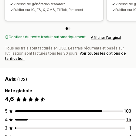
Vitesse de génération standard
Vitesse de g
Publier sur IG, FB, X, GMB, TikTok, Pinterest
Publier sur I
Contient du texte traduit automatiquement
Afficher l’original
Tous les frais sont facturés en USD. Les frais récurrents et basés sur
l’utilisation sont facturés tous les 30 jours.
Voir toutes les options de
tarification
Avis
(123)
Note globale
4,6
5
103
4
15
3
1