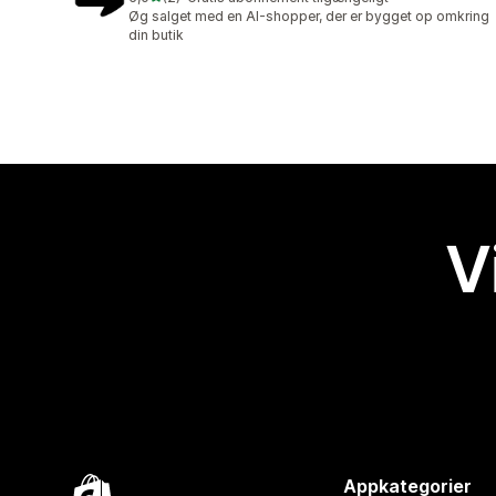
2 anmeldelser i alt
Øg salget med en AI-shopper, der er bygget op omkring
din butik
V
Appkategorier