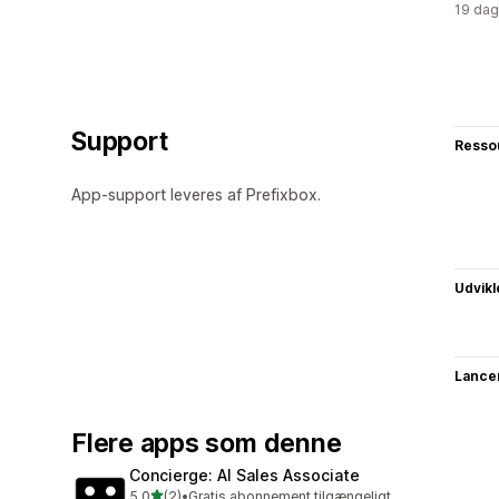
19 dag
Support
Resso
App-support leveres af Prefixbox.
Udvikl
Lance
Flere apps som denne
Concierge: AI Sales Associate
ud af 5 stjerner
5,0
(2)
•
Gratis abonnement tilgængeligt