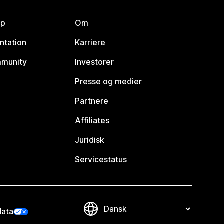
lp
Om
ntation
Karriere
mmunity
Investorer
Presse og medier
Partnere
Affiliates
Juridisk
Servicestatus
data