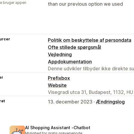
e bruger appen
than our previous option we used
urcer
Politik om beskyttelse af persondata
Ofte stillede spørgsmål
Vejledning
Appdokumentation
Denne udvikler tilbyder ikke direkte s
er
Prefixbox
Website
Visegradi utca 31, Budapest, 1132, HU
ret
13. december 2023 ·
Ændringslog
AI Shopping Assistant ‑Chatbot
Mulighed for gratis prøveperiode