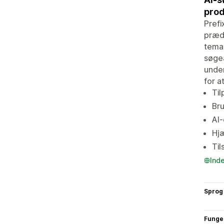
prod
Prefi
prædi
temae
søgea
under
for a
Til
Bru
AI-
Hjæ
Til
Ind
Sprog
Funge