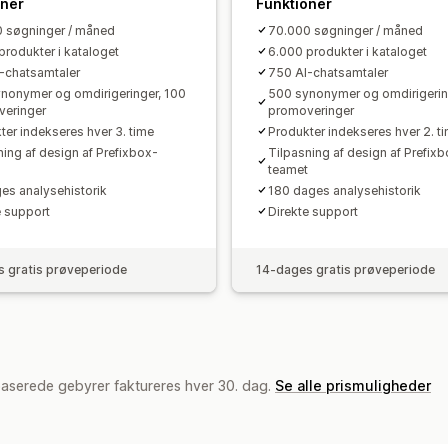
Adfærdsindblik
Søgeforespørgsler
oner
Funktioner
 søgninger / måned
70.000 søgninger / måned
produkter i kataloget
6.000 produkter i kataloget
-chatsamtaler
750 AI-chatsamtaler
nonymer og omdirigeringer, 100
500 synonymer og omdirigerin
eringer
promoveringer
ter indekseres hver 3. time
Produkter indekseres hver 2. t
ning af design af Prefixbox-
Tilpasning af design af Prefix
teamet
es analysehistorik
180 dages analysehistorik
e support
Direkte support
 gratis prøveperiode
14-dages gratis prøveperiode
baserede gebyrer faktureres hver 30. dag.
Se alle prismuligheder