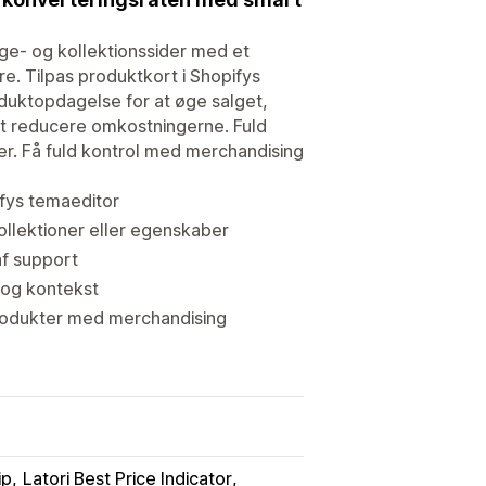
øge- og kollektionssider med et
e. Tilpas produktkort i Shopifys
oduktopdagelse for at øge salget,
at reducere omkostningerne. Fuld
r. Få fuld kontrol med merchandising
ifys temaeditor
ollektioner eller egenskaber
af support
 og kontekst
 produkter med merchandising
ip
Latori Best Price Indicator