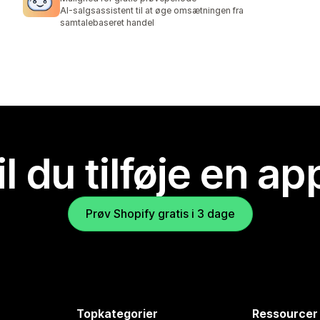
AI-salgsassistent til at øge omsætningen fra
samtalebaseret handel
il du tilføje en ap
Prøv Shopify gratis i 3 dage
Topkategorier
Ressourcer