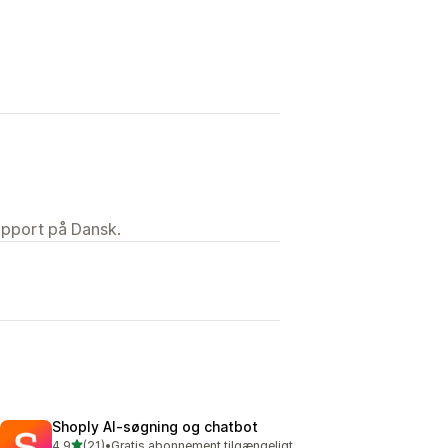
upport på Dansk.
Shoply AI‑søgning og chatbot
ud af 5 stjerner
4,9
(21)
•
Gratis abonnement tilgængeligt