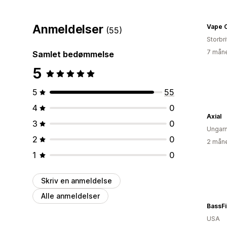
Anmeldelser
Vape O
(55)
Storbr
7 måne
Samlet bedømmelse
5
5
55
4
0
Axial
3
0
Ungar
2
0
2 måne
1
0
Skriv en anmeldelse
Alle anmeldelser
USA