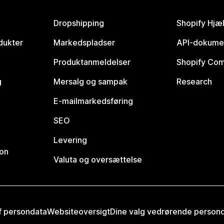
Dropshipping
Shopify Hjæ
dukter
Markedspladser
API-dokume
Produktanmeldelser
Shopify Co
g
Mersalg og sampak
Research
E-mailmarkedsføring
SEO
Levering
ion
Valuta og oversættelse
af persondata
Websiteoversigt
Dine valg vedrørende person