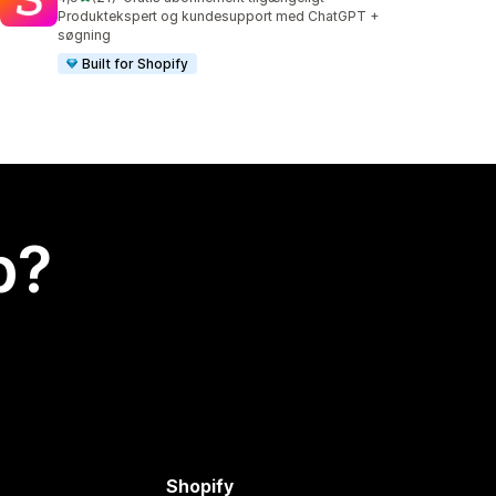
21 anmeldelser i alt
Produktekspert og kundesupport med ChatGPT +
søgning
Built for Shopify
p?
Shopify