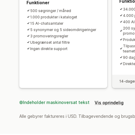
Funkti
Funktioner
34.000
500 søgninger / måned
4.000 
1.000 produkter i kataloget
400 AI
15 AI-chatsamtaler
200 sy
5 synonymer og 5 sideomdirigeringer
promov
3 promoveringsregler
Produk
Ubegrænset antal filtre
Tilpas
Ingen direkte support
teamet
90 dag
Direkt
14-dages
Indeholder maskinoversat tekst
Vis oprindelig
Alle gebyrer faktureres i USD. Tilbagevendende og brugs