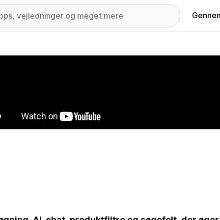
Gennem
ri med udvalgte billeder
øgning, AI-chat, produktfiltre og søgefelt, der øg