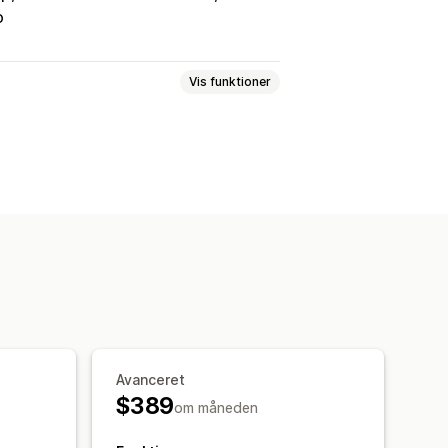
o
Vis funktioner
 sprog
AI-søgning
mgrupper
Stopord
Søgeforslag
Multi-filter
Personlig søgning
der resultater
lpasset stil
Filtervisning
tater
Sortering
Avanceret
rteringssporing
$389
om måneden
tre
Analyser i realtid