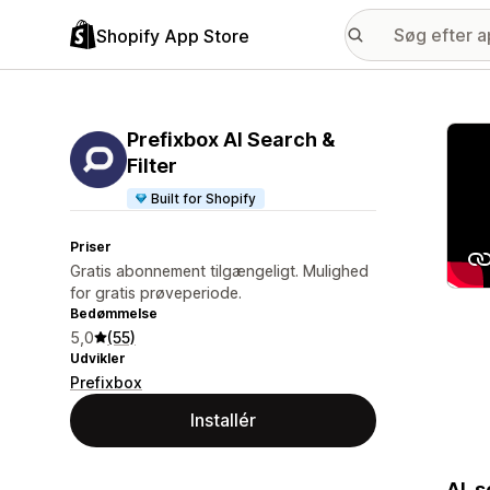
Shopify App Store
Galle
Prefixbox AI Search &
Filter
Built for Shopify
Priser
Gratis abonnement tilgængeligt. Mulighed
for gratis prøveperiode.
Bedømmelse
5,0
(55)
Udvikler
Prefixbox
Installér
AI-s