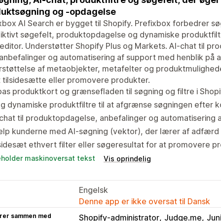
uktsøgning og -opdagelse
xbox AI Search er bygget til Shopify. Prefixbox forbedrer s
ktivt søgefelt, produktopdagelse og dynamiske produktfiltr
ditor. Understøtter Shopify Plus og Markets. AI-chat til pr
nbefalinger og automatisering af support med henblik på 
støttelse af metaobjekter, metafelter og produktmulighede
t tilsidesætte eller promovere produkter.
pas produktkort og grænsefladen til søgning og filtre i Shop
g dynamiske produktfiltre til at afgrænse søgningen efter k
chat til produktopdagelse, anbefalinger og automatisering 
lp kunderne med AI-søgning (vektor), der lærer af adfærd
sidesæt ethvert filter eller søgeresultat for at promovere
eholder maskinoversat tekst
Vis oprindelig
Engelsk
Denne app er ikke oversat til Dansk
rer sammen med
Shopify-administrator
Judge.me
Jun