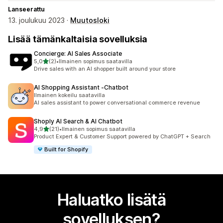
Lanseerattu
13. joulukuu 2023 ·
Muutosloki
Lisää tämänkaltaisia sovelluksia
Concierge: AI Sales Associate
/ 5 tähteä
5,0
(2)
•
Ilmainen sopimus saatavilla
2 arvostelua yhteensä
Drive sales with an AI shopper built around your store
AI Shopping Assistant ‑Chatbot
Ilmainen kokeilu saatavilla
AI sales assistant to power conversational commerce revenue
Shoply AI Search & AI Chatbot
/ 5 tähteä
4,9
(21)
•
Ilmainen sopimus saatavilla
21 arvostelua yhteensä
Product Expert & Customer Support powered by ChatGPT + Search
Built for Shopify
Haluatko lisätä
sovelluksen?