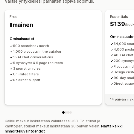
Valitse yrityksellesi parhaiten sopiva sopimus.
Yksilöity haku
Mukautettu järjestys
Hakupalkki
Tulosten poissulkeminen
Free
Essentials
Näkymän mukauttaminen
$139
Ilmainen
/kuu
Mobiiliresponsiivisuus
Mukautettu CSS-koodi
Ominaisuude
Mukautettu tyyli
Suodattimen näkymä
Ominaisuudet
34,000 sear
Mukautetut suodattimet
Hakutulossivu
Lajittelu
500 searches / month
4,000 produc
1,000 products in the catalog
400 AI chat
Analytiikka
15 AI chat conversations
200 synonym
5 synonyms & 5 page redirects
Tekoälytiedot
Konversioseuranta
Products in
3 promotion rules
Mukautetut dashboardit
Suodattimen käyttö
Design custo
Unlimited filters
90-day analy
Reaaliaikainen analytiikka
Käyttäytymistiedot
Hakukyselyt
No direct support
Direct suppo
14 päivän mak
Kaikki maksut laskutetaan valuutassa USD. Toistuvat ja
käyttöperusteiset maksut laskutetaan 30 päivän välein.
Näytä kaikki
hinnoitteluvaihtoehdot