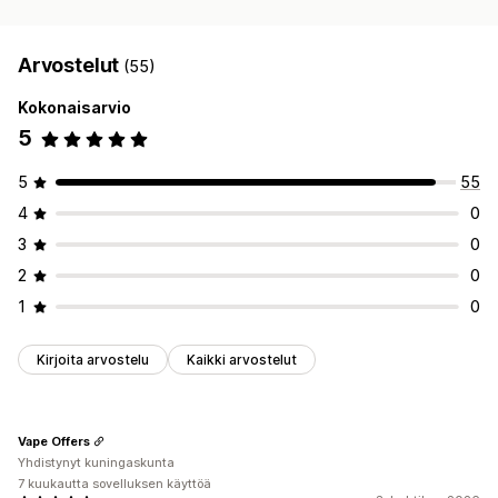
Arvostelut
(55)
Kokonaisarvio
5
5
55
4
0
3
0
2
0
1
0
Kirjoita arvostelu
Kaikki arvostelut
Vape Offers
Yhdistynyt kuningaskunta
7 kuukautta sovelluksen käyttöä