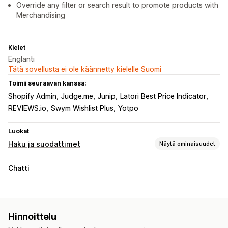
Override any filter or search result to promote products with
Merchandising
Kielet
Englanti
Tätä sovellusta ei ole käännetty kielelle Suomi
Toimii seuraavan kanssa:
Shopify Admin
Judge.me
Junip
Latori Best Price Indicator
REVIEWS.io
Swym Wishlist Plus
Yotpo
Luokat
Haku ja suodattimet
Näytä ominaisuudet
Hakuominaisuudet
Chatti
Automaattinen täydennys
Pikahaku
Monikielisyys
Tekoälyhaku
Lyöntivirheiden salliminen
Synonyymien ryhmät
Hukkasanat
Hakuehdotukset
Hinnoittelu
Tuotesuositukset
Tuotetehosteet
Useita suodattimia