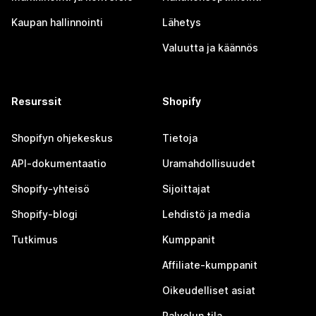
Kaupan hallinnointi
Lähetys
Valuutta ja käännös
Resurssit
Shopify
Shopifyn ohjekeskus
Tietoja
API-dokumentaatio
Uramahdollisuudet
Shopify-yhteisö
Sijoittajat
Shopify-blogi
Lehdistö ja media
Tutkimus
Kumppanit
Affiliate-kumppanit
Oikeudelliset asiat
Palvelun tila