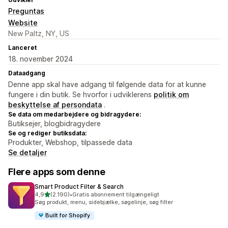
Preguntas
Website
New Paltz, NY, US
Lanceret
18. november 2024
Dataadgang
Denne app skal have adgang til følgende data for at kunne
fungere i din butik. Se hvorfor i udviklerens
politik om
beskyttelse af persondata
.
Se data om medarbejdere og bidragydere:
Butiksejer, blogbidragydere
Se og rediger butiksdata:
Produkter, Webshop, tilpassede data
Se detaljer
Flere apps som denne
Smart Product Filter & Search
ud af 5 stjerner
4,9
(2.190)
•
Gratis abonnement tilgængeligt
2190 anmeldelser i alt
Søg produkt, menu, sidebjælke, søgelinje, søg filter
Built for Shopify