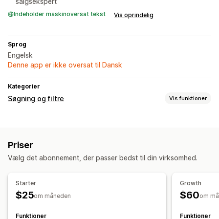
salgsekspert
Indeholder maskinoversat tekst
Vis oprindelig
Sprog
Engelsk
Denne app er ikke oversat til Dansk
Kategorier
Søgning og filtre
Vis funktioner
Søgefunktioner
AI-søgning
Tolerance over for skrivefejl
Søgeforslag
Priser
Produktanbefalinger
Personlig søgning
Vælg det abonnement, der passer bedst til din virksomhed.
Starter
Growth
$25
$60
om måneden
om må
Funktioner
Funktioner