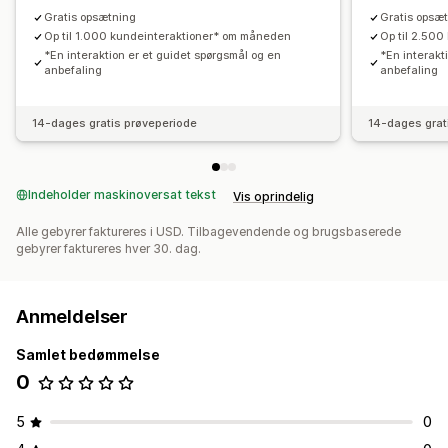
Gratis opsætning
Gratis opsæ
Op til 1.000 kundeinteraktioner* om måneden
Op til 2.50
*En interaktion er et guidet spørgsmål og en
*En interakt
anbefaling
anbefaling
14-dages gratis prøveperiode
14-dages grat
Indeholder maskinoversat tekst
Vis oprindelig
Alle gebyrer faktureres i USD. Tilbagevendende og brugsbaserede
gebyrer faktureres hver 30. dag.
Anmeldelser
Samlet bedømmelse
0
5
0