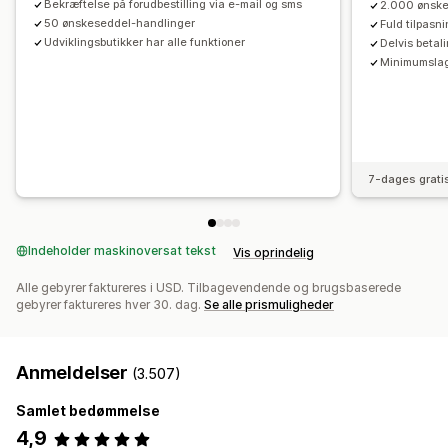
Bekræftelse på forudbestilling via e-mail og sms
2.000 ønske
50 ønskeseddel-handlinger
Fuld tilpasn
Udviklingsbutikker har alle funktioner
Delvis betal
Minimumslage
7-dages grati
Indeholder maskinoversat tekst
Vis oprindelig
Alle gebyrer faktureres i USD. Tilbagevendende og brugsbaserede
gebyrer faktureres hver 30. dag.
Se alle prismuligheder
Anmeldelser
(3.507)
Samlet bedømmelse
4,9