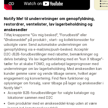
Notify Me! til underretninger om genopfyldning,
restordrer, ventelister, lav lagerbeholdning og
ønskesedler
Tilføj knapperne "Giv mig besked", "Forudbestil" eller
"Ønskeseddel" på produkt-, start- og kollektionssider for
udsolgte varer. Send automatiske underretninger om
genopfyldning via e-mail/sms/push-besked. Acceptér
D2C-/B2B-forudbestillinger med rabatter, bemærkninger og
delvis betaling. Vis lav lagerbeholdning med en "kun X tilbage"-
tæller for at skabe FOMO, og udarbejd lagerprognoser med
underretninger om lav lagerbeholdning. Med ønskesedlen kan
kunder gemme varer og vende tilbage senere, hvilket øger
engagement og konvertering. Find flere funktioner og
oplysninger om forsalg, varer tilbage på lager og ønskesedler i
Notify Me!™.
Acceptér B2B-forudbestillinger for valgte kataloger og
lokationer sammen med D2C
Gem produkter med en ønskeseddel-knap uden at være