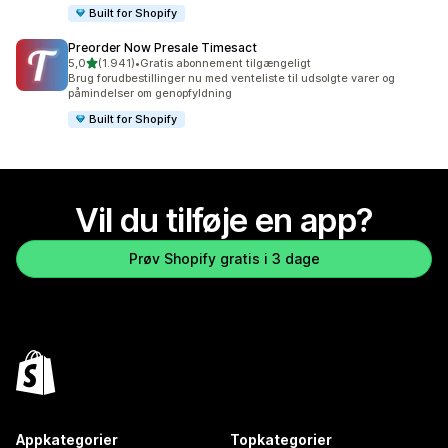
Built for Shopify
Preorder Now Presale Timesact
ud af 5 stjerner
5,0
(1.941)
•
Gratis abonnement tilgængeligt
1941 anmeldelser i alt
Brug forudbestillinger nu med venteliste til udsolgte varer og
påmindelser om genopfyldning
Built for Shopify
Vil du tilføje en app?
Prøv Shopify gratis i 3 dage
Appkategorier
Topkategorier