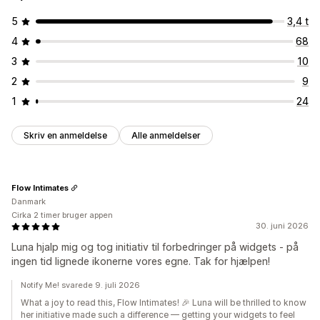
5
3,4 t
4
68
3
10
2
9
1
24
Skriv en anmeldelse
Alle anmeldelser
Flow Intimates
Danmark
Cirka 2 timer bruger appen
30. juni 2026
Luna hjalp mig og tog initiativ til forbedringer på widgets - på
ingen tid lignede ikonerne vores egne. Tak for hjælpen!
Notify Me! svarede 9. juli 2026
What a joy to read this, Flow Intimates! 🎉 Luna will be thrilled to know
her initiative made such a difference — getting your widgets to feel