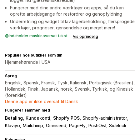
logget ind (gæsteønskeseddel)
Fungerer med dine andre værktøjer og apps, så du kan
oprette arbejdsgange for restordrer og genopfyldning
Underretning og widget til lav lagerbeholdning, flersprogede
værktøjer, prognoser, gensendelse og meget mere!
Indeholder maskinoversat tekst
Vis oprindelig
Populær hos butikker som din
Hjemmehørende i USA
Sprog
Engelsk, Spansk, Fransk, Tysk, Italiensk, Portugisisk (Brasilien),
Hollandsk, Finsk, Japansk, norsk, Svensk, Tyrkisk, og Kinesisk
(forenklet)
Denne app er ikke oversat til Dansk
Fungerer sammen med
Betaling
Kundekonti
Shopify POS
Shopify-administrator
Klaviyo
Mailchimp
Omnisend
PageFly
PushOwl
Sidekick
Kategorier