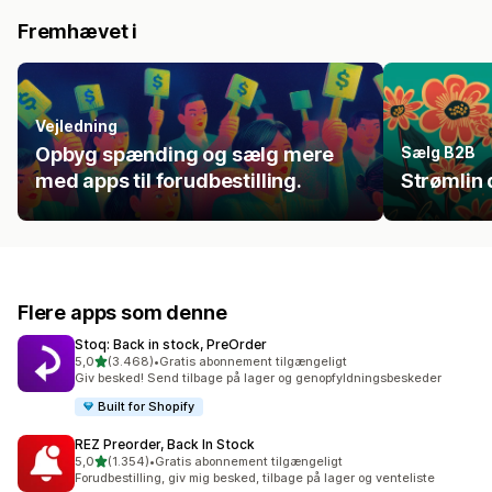
Fremhævet i
Vejledning
Opbyg spænding og sælg mere
Sælg B2B
med apps til forudbestilling.
Strømlin 
Flere apps som denne
Stoq: Back in stock, PreOrder
ud af 5 stjerner
5,0
(3.468)
•
Gratis abonnement tilgængeligt
3468 anmeldelser i alt
Giv besked! Send tilbage på lager og genopfyldningsbeskeder
Built for Shopify
REZ Preorder, Back In Stock
ud af 5 stjerner
5,0
(1.354)
•
Gratis abonnement tilgængeligt
1354 anmeldelser i alt
Forudbestilling, giv mig besked, tilbage på lager og venteliste