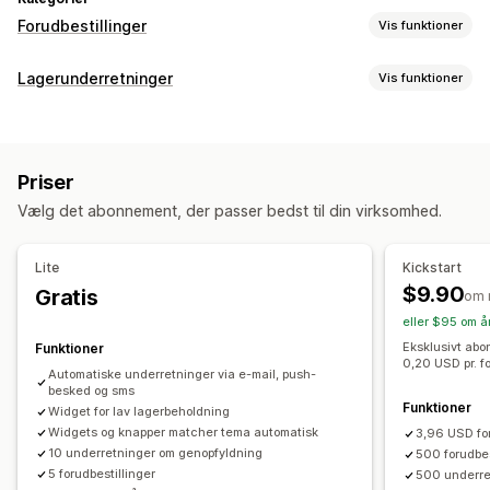
Forudbestillinger
Vis funktioner
Ordretype
Lagerunderretninger
Vis funktioner
Restordrer
Ikke på lager
Produktlanceringer
Forsalg
Notifikationer
Tilpasning
Automatiske underretninger
Manuelle underretninger
Knapper
Badges
Tilpasset tekst
Mailnotifikationer
Priser
Batchsend
Lav lagerbeholdning
På lager igen
SMS-notifikationer
Flere sprog
Ordregrænser
Vælg det abonnement, der passer bedst til din virksomhed.
Forudbestillinger
Flere sprog
Webpush
Mail
SMS
Tilgængelighedsdato
Varianter
Ikke på lager
Tilpassede underretninger
Lite
Kickstart
Betalingsmuligheder
Tilpasning
$9.90
Gratis
om 
Delvise betalinger
Opdelte betalinger
Betalingsplaner
Indstillinger for underretninger
eller $95 om å
Rabatter
Blandet indkøbskurv
Skabeloner til notifikationer
Notifikationsknap
Ventelister
Eksklusivt abo
Funktioner
0,20 USD pr. f
Lagertæller
Automatiske underretninger via e-mail, push-
besked og sms
Funktioner
Analyser og rapportering
Widget for lav lagerbeholdning
Widgets og knapper matcher tema automatisk
3,96 USD fo
Kundeefterspørgsel
Lagerrapporter
Effektivitetsrapporter
10 underretninger om genopfyldning
500 forudbes
Salgsprognose
Lagersporing
5 forudbestillinger
500 underre