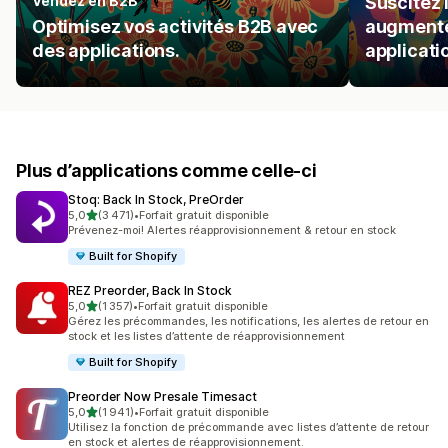
Vendez en B2B
Suscitez 
Optimisez vos activités B2B avec
augmente
des applications.
applicat
Plus d’applications comme celle-ci
Stoq: Back In Stock, PreOrder
étoile(s) sur 5
5,0
(3 471)
•
Forfait gratuit disponible
3471 avis au total
Prévenez-moi! Alertes réapprovisionnement & retour en stock
Built for Shopify
REZ Preorder, Back In Stock
étoile(s) sur 5
5,0
(1 357)
•
Forfait gratuit disponible
1357 avis au total
Gérez les précommandes, les notifications, les alertes de retour en
stock et les listes d’attente de réapprovisionnement
Built for Shopify
Preorder Now Presale Timesact
étoile(s) sur 5
5,0
(1 941)
•
Forfait gratuit disponible
1941 avis au total
Utilisez la fonction de précommande avec listes d’attente de retour
en stock et alertes de réapprovisionnement.