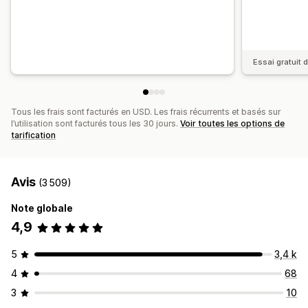
Essai gratuit d
Tous les frais sont facturés en USD. Les frais récurrents et basés sur
l’utilisation sont facturés tous les 30 jours.
Voir toutes les options de
tarification
Avis
(3 509)
Note globale
4,9
5
3,4 k
4
68
3
10