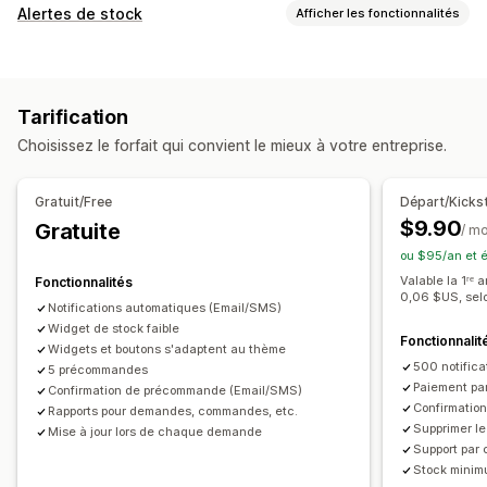
Type de commande
Alertes de stock
Afficher les fonctionnalités
Commandes en cours de réapprovisionnement
Notifications
En rupture de stock
Ventes exceptionnelles
En prévente
Alertes automatiques
Alertes manuelles
Envoi par lot
Personnalisation
Tarification
Stock faible
De retour en stock
Pré-commandes
Boutons
Badges
Texte personnalisé
Choisissez le forfait qui convient le mieux à votre entreprise.
Multilingue
Notifications push web
E-mail
SMS
Notifications par e-mail
Notifications par SMS
Multilingue
En rupture de stock
Alertes personnalisées
Limites de commande
Date de disponibilité
Variantes
Gratuit/Free
Départ/Kicks
Personnalisation
$9.90
Gratuite
/ m
Options de paiement
Paramètres d’alerte
Modèles de notifications
ou $95/an et 
Paiements partiels
Paiements fractionnés
Bouton de notification
Listes d’attente
Valable la 1ʳᵉ
Fonctionnalités
Échéanciers des paiements
Réductions
Panier mixte
0,06 $US, sel
Compteur de stock
Notifications automatiques (Email/SMS)
Widget de stock faible
Fonctionnalit
Analyses de données et génération de rapports
Widgets et boutons s'adaptent au thème
500 notifica
Demande client
5 précommandes
Rapports sur les stocks
Paiement par
Confirmation de précommande (Email/SMS)
Rapports de performance
Prévisions des ventes
Confirmatio
Rapports pour demandes, commandes, etc.
Suivi des stocks
Supprimer le
Mise à jour lors de chaque demande
Support par 
Stock minimu