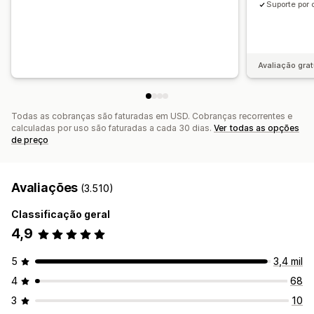
Suporte por 
Avaliação grat
Todas as cobranças são faturadas em USD. Cobranças recorrentes e
calculadas por uso são faturadas a cada 30 dias.
Ver todas as opções
de preço
Avaliações
(3.510)
Classificação geral
4,9
5
3,4 mil
4
68
3
10