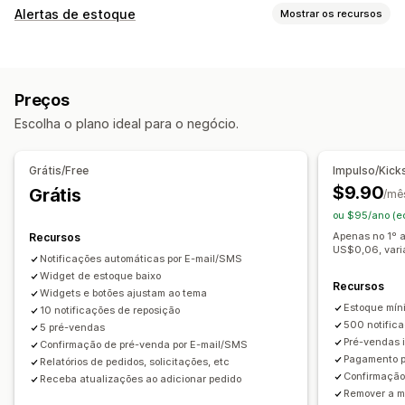
Tipo de pedidos
Alertas de estoque
Mostrar os recursos
Pedidos em espera
Sem estoque
Product drops
Notificações
Pré-venda
Alertas automáticos
Alertas manuais
Envio em lote
Personalização
Preços
Poucas unidades em estoque
Botões
Selos
Texto personalizado
Escolha o plano ideal para o negócio.
Disponibilidade em estoque
Pré-vendas
Notificações por e-mail
Notificações por SMS
Em vários idiomas
Web push
E-mail
SMS
Sem estoque
Em vários idiomas
Limites de pedido
Grátis/Free
Impulso/Kick
Alertas personalizados
Data de disponibilidade
Variantes
$9.90
Grátis
/mê
Personalização
ou $95/ano (e
Opções de pagamento
Configurações de alertas
Modelos de notificação
Apenas no 1º a
Recursos
Pagamentos parciais
Pagamentos parcelados
US$0,06, varia 
Botão de notificação
Listas de espera
Notificações automáticas por E-mail/SMS
Cronogramas de pagamentos
Descontos
Carrinho misto
Contador de estoque
Widget de estoque baixo
Recursos
Widgets e botões ajustam ao tema
Estoque míni
Análises e relatórios
10 notificações de reposição
500 notifica
5 pré-vendas
Demanda de clientes
Relatórios de estoques
Pré-vendas i
Confirmação de pré-venda por E-mail/SMS
Relatórios de desempenho
Previsão de vendas
Pagamento pa
Relatórios de pedidos, solicitações, etc
Confirmação
Receba atualizações ao adicionar pedido
Acompanhamento de estoque
Remover a m