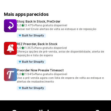
Mais apps parecidos
Stoq: Back In Stock, PreOrder
de 5 estrelas
5,0
(3.471)
•
Plano gratuito disponível
3471 avaliações ao todo
Avisar me! Envie alertas de volta ao estoque e de reposição
Built for Shopify
REZ Preorder, Back In Stock
de 5 estrelas
5,0
(1.357)
•
Plano gratuito disponível
1357 avaliações ao todo
Ofereça opções de pré-venda, aviso de disponibilidade, alerta de
reposição e lista de espera
Built for Shopify
Preorder Now Presale Timesact
de 5 estrelas
5,0
(1.941)
•
Plano gratuito disponível
1941 avaliações ao todo
Use a pré-venda agora com lista de espera de volta ao estoque e
alertas de reabastecimento
Built for Shopify