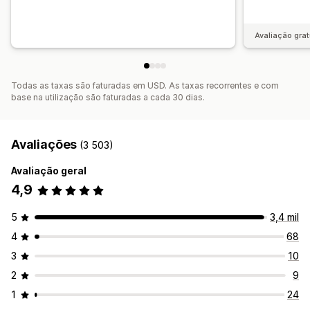
Avaliação grat
Todas as taxas são faturadas em USD. As taxas recorrentes e com
base na utilização são faturadas a cada 30 dias.
Avaliações
(3 503)
Avaliação geral
4,9
5
3,4 mil
4
68
3
10
2
9
1
24