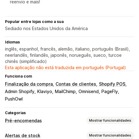
reenvio e mais!
Popular entre lojas como a sua
Sediado nos Estados Unidos da América
Idiomas
inglês, espanhol, francês, alemão, italiano, português (Brasil),
neerlandês, finlandês, japonês, norueguês, sueco, turcoe
chinês (simplificado)
Esta aplicação não está traduzida em português (Portugal)
Funciona com
Finalização da compra
Contas de clientes
Shopify POS
Admin Shopify
Klaviyo
MailChimp
Omnisend
PageFly
PushOwl
Categorias
Pré-encomendas
Mostrar funcionalidades
Tipo de encomenda
Alertas de stock
Mostrar funcionalidades