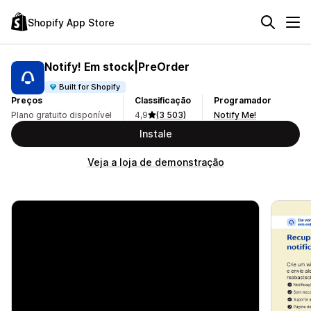
Shopify App Store
Notify! Em stock|PreOrder
Built for Shopify
Preços
Classificação
Programador
Plano gratuito disponível
4,9
(3 503)
Notify Me!
Instale
Veja a loja de demonstração