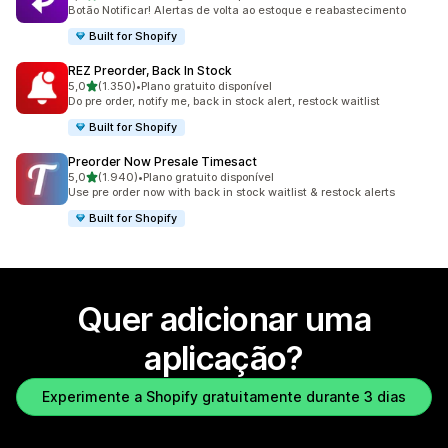
3460 total de avaliações
Botão Notificar! Alertas de volta ao estoque e reabastecimento
Built for Shopify
REZ Preorder, Back In Stock
de 5 estrelas
5,0
(1.350)
•
Plano gratuito disponível
1350 total de avaliações
Do pre order, notify me, back in stock alert, restock waitlist
Built for Shopify
Preorder Now Presale Timesact
de 5 estrelas
5,0
(1.940)
•
Plano gratuito disponível
1940 total de avaliações
Use pre order now with back in stock waitlist & restock alerts
Built for Shopify
Quer adicionar uma
aplicação?
Experimente a Shopify gratuitamente durante 3 dias