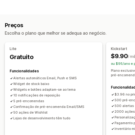
Encomendas em atraso
Esgotado
Notificações
Lançamentos de produto
Pré-vendas
Alertas automáticos
Alertas manuais
Envio em lote
Personalização
Preços
Stock baixo
De volta ao stock
Pré-encomendas
Botões
Selos
Texto personalizado
Escolha o plano que melhor se adequa ao negócio.
Multilingue
Impulso da Web
E-mail
SMS
Esgotado
Notificações por e-mail
Notificações por SMS
Multilingue
Alertas personalizados
Limites de encomenda
Data de disponibilidade
Variantes
Lite
Kickstart
Personalização
$9.90
Gratuito
/ m
Opções de pagamento
Definições de alerta
Modelos de notificação
ou $95/ano e
Pagamentos parciais
Pagamentos fracionados
Botão de notificação
Listas de espera
Contador de stock
Plano exclusiv
Funcionalidades
Agendamento de pagamentos
Descontos
Carrinho misto
pré-encomenda
Alertas automáticos Email, Push e SMS
Análise de dados e relatórios
Widget de stock baixo
Funcionalida
Procura dos clientes
Relatórios de inventário
Widgets e botões adaptam-se ao tema
$3.96 no pr
Relatórios de desempenho
10 notificações de reposição
Previsão de vendas
500 pré-enc
5 pré-encomendas
Rastreio de inventário
500 alertas 
Confirmação de pré-encomenda Email/SMS
2000 ações 
50 ações de Wishlist
Personalizaç
Lojas de desenvolvimento têm tudo
Pagamento pa
Inventário m