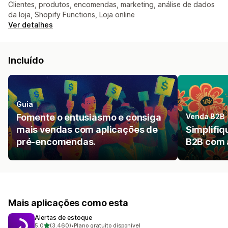
Clientes, produtos, encomendas, marketing, análise de dados
da loja, Shopify Functions, Loja online
Ver detalhes
Incluído
Guia
Fomente o entusiasmo e consiga
Venda B2B
mais vendas com aplicações de
Simplifiq
pré-encomendas.
B2B com 
Mais aplicações como esta
Alertas de estoque
de 5 estrelas
5,0
(3.460)
•
Plano gratuito disponível