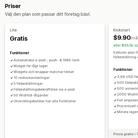
Knappar
Märken
Anpassad text
E-postaviseringar
Priser
Batchutskick
Lågt lager
Tillbaka i lager
Förbeställningar
SMS-aviseringar
Flera språk
Ordergränser
Välj den plan som passar ditt företag bäst.
Flera språk
Push
E-post
SMS
Slut i lager
Tillgänglighetsdatum
Varianter
Anpassade aviseringar
Lite
Kickstart
Betalningsalternativ
Anpassning
$9.90
Gratis
/må
Delbetalningar
Uppdelade betalningar
Betalningscheman
Aviseringsinställningar
Aviseringsmallar
Aviseringsknapp
eller $95/år o
Rabatter
Blandad varukorg
Väntelista
Lagerräknare
Exklusiv plan f
Funktioner
förbeställning
Automatiska e-post-, push- & SMS-larm
Analyser och rapporter
Widget för lågt lager
Funktioner
Kundefterfrågan
Lagerrapporter
Resultatrapporter
Widgets och knappar matchar temat
3,96 USD fö
Försäljningsprognoser
10 restockaviseringar
Lagerspårning
500 förbestä
5 förbeställningar
500 aviserin
Förbeställningsbekräftelse via e-post
2000 Wishli
50 Wishlist-åtgärder
Full anpassn
Utvecklingsbutiker har alla funktioner
Procentuell 
Minsta lager 
Prova gratis i