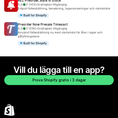
REZ Preorder, Back In Stock
av 5 stjärnor
5,0
(1 343)
•
Gratisplan tillgänglig
1343 recensioner totalt
Erbjud förbeställning, bevakning, lageraviseringar och väntelistor
Built for Shopify
Preorder Now Presale Timesact
av 5 stjärnor
5,0
(1 938)
•
Gratisplan tillgänglig
1938 recensioner totalt
Använd förbeställning nu med väntelista för åter i lager och
påfyllningslarm
Built for Shopify
Vill du lägga till en app?
Prova Shopify gratis i 3 dagar