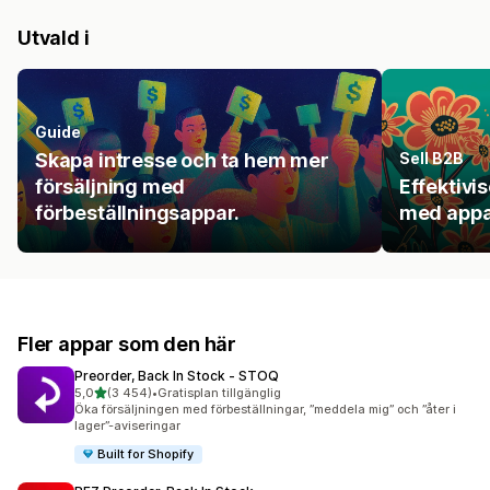
Utvald i
Guide
Skapa intresse och ta hem mer
Sell B2B
försäljning med
Effektivi
förbeställningsappar.
med appa
Fler appar som den här
Preorder, Back In Stock ‑ STOQ
av 5 stjärnor
5,0
(3 454)
•
Gratisplan tillgänglig
3454 recensioner totalt
Öka försäljningen med förbeställningar, ”meddela mig” och ”åter i
lager”-aviseringar
Built for Shopify