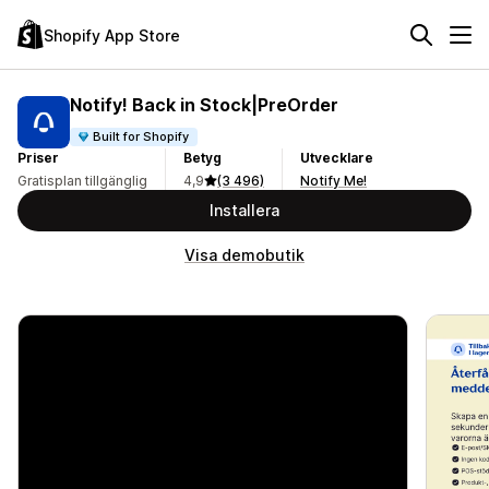
Shopify App Store
Notify! Back in Stock|PreOrder
Built for Shopify
Priser
Betyg
Utvecklare
Gratisplan tillgänglig
4,9
(3 496)
Notify Me!
Installera
Visa demobutik