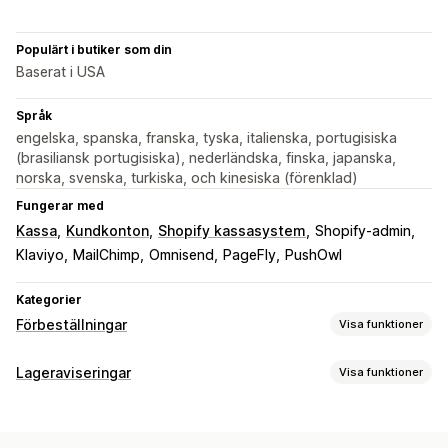
Populärt i butiker som din
Baserat i USA
Språk
engelska, spanska, franska, tyska, italienska, portugisiska
(brasiliansk portugisiska), nederländska, finska, japanska,
norska, svenska, turkiska, och kinesiska (förenklad)
Fungerar med
Kassa
Kundkonton
Shopify kassasystem
Shopify-admin
Klaviyo
MailChimp
Omnisend
PageFly
PushOwl
Kategorier
Förbeställningar
Visa funktioner
Ordertyp
Lageraviseringar
Visa funktioner
Restorder
Slut i lager
Produktsläpp
Förhandsförsäljning
Aviseringar
Anpassning
Automatiska aviseringar
Manuella aviseringar