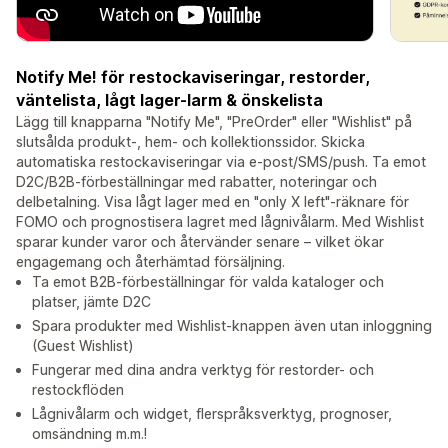
Notify Me! för restockaviseringar, restorder,
väntelista, lågt lager-larm & önskelista
Lägg till knapparna "Notify Me", "PreOrder" eller "Wishlist" på
slutsålda produkt-, hem- och kollektionssidor. Skicka
automatiska restockaviseringar via e-post/SMS/push. Ta emot
D2C/B2B-förbeställningar med rabatter, noteringar och
delbetalning. Visa lågt lager med en "only X left"-räknare för
FOMO och prognostisera lagret med lågnivålarm. Med Wishlist
sparar kunder varor och återvänder senare – vilket ökar
engagemang och återhämtad försäljning.
Ta emot B2B-förbeställningar för valda kataloger och
platser, jämte D2C
Spara produkter med Wishlist-knappen även utan inloggning
(Guest Wishlist)
Fungerar med dina andra verktyg för restorder- och
restockflöden
Lågnivålarm och widget, flerspråksverktyg, prognoser,
omsändning m.m.!