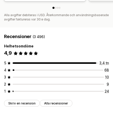
Alla avgifter debiteras i USD. Återkommande och användningsbaserade
avgifter faktureras var 30:e dag.
Recensioner
(3 496)
Helhetsomdöme
4,9
5
3,4 tn
4
68
3
10
2
9
1
24
Skriv en recension
Alla recensioner