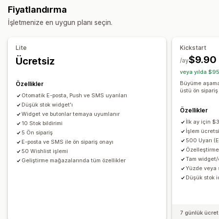
Özelleştirme
Fiyatlandırma
Düşük stok
Yeniden stokta
Ön siparişler
Çoklu dil
Düğmeler
Rozetler
Özel metin
E-posta bildirimleri
İşletmenize en uygun planı seçin.
Web bildirimi
E-posta
SMS
Stokta yok
Özel uyarılar
SMS bildirimleri
Çoklu dil
Sipariş sınırları
Tedarik tarihi
Özelleştirme
Varyasyonlar
Lite
Kickstart
Uyarı ayarları
Bildirim şablonları
Bildirim düğmesi
$9.90
Ücretsiz
/ay
Ödeme seçenekleri
Bekleme listeleri
Stok sayacı
veya yılda $95
Kısmi ödemeler
Bölünmüş ödemeler
Ödeme planları
Büyüme aşamas
Özellikler
Analizler ve raporlama
İndirimler
Karışık sepet
üstü ön sipari
Otomatik E-posta, Push ve SMS uyarıları
Müşteri talebi
Envanter raporları
Performans raporları
Düşük stok widget'ı
Özellikler
Satış tahmini
Envanter takibi
Widget ve butonlar temaya uyumlanır
İlk ay için $
10 Stok bildirimi
İşlem ücrets
5 Ön sipariş
500 Uyarı (
E-posta ve SMS ile ön sipariş onayı
Özelleştirme
50 Wishlist işlemi
Tam widget/e
Geliştirme mağazalarında tüm özellikler
Yüzde veya s
Düşük stok 
7 günlük ücre