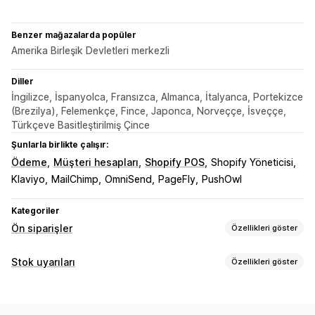
Benzer mağazalarda popüler
Amerika Birleşik Devletleri merkezli
Diller
İngilizce, İspanyolca, Fransızca, Almanca, İtalyanca, Portekizce
(Brezilya), Felemenkçe, Fince, Japonca, Norveççe, İsveççe,
Türkçeve Basitleştirilmiş Çince
Şunlarla birlikte çalışır:
Ödeme
Müşteri hesapları
Shopify POS
Shopify Yöneticisi
Klaviyo
MailChimp
OmniSend
PageFly
PushOwl
Kategoriler
Ön siparişler
Özellikleri göster
Sipariş türü
Stok uyarıları
Özellikleri göster
Bekleyen siparişler
Stokta yok
Özel ürün satışı
Bildirimler
Ön satışlar
Otomatik uyarılar
Manuel uyarılar
Toplu gönderme