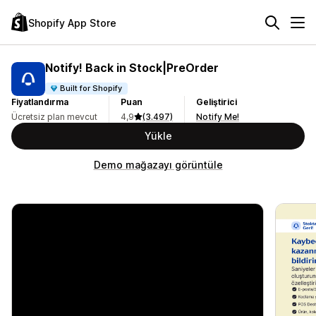
Shopify App Store
Notify! Back in Stock|PreOrder
Built for Shopify
Fiyatlandırma
Puan
Geliştirici
Ücretsiz plan mevcut
4,9
(3.497)
Notify Me!
Yükle
Demo mağazayı görüntüle