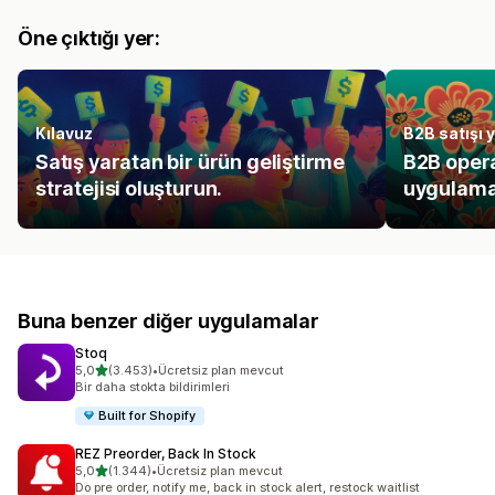
Öne çıktığı yer:
Kılavuz
B2B satışı 
Satış yaratan bir ürün geliştirme
B2B opera
stratejisi oluşturun.
uygulamal
Buna benzer diğer uygulamalar
Stoq
5 yıldız üzerinden
5,0
(3.453)
•
Ücretsiz plan mevcut
toplam 3453 değerlendirme
Bir daha stokta bildirimleri
Built for Shopify
REZ Preorder, Back In Stock
5 yıldız üzerinden
5,0
(1.344)
•
Ücretsiz plan mevcut
toplam 1344 değerlendirme
Do pre order, notify me, back in stock alert, restock waitlist