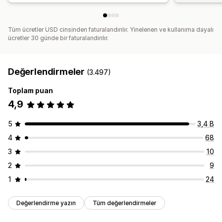
Tüm ücretler USD cinsinden faturalandırılır. Yinelenen ve kullanıma dayalı
ücretler 30 günde bir faturalandırılır.
Değerlendirmeler
(3.497)
Toplam puan
4,9
5
3,4 B
4
68
3
10
2
9
1
24
Değerlendirme yazın
Tüm değerlendirmeler