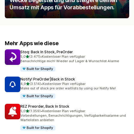
Wecke Begeisterung und steigere deinen
Umsatz mit Apps für Vorabbestellungen.
Mehr Apps wie diese
Stoq: Back In Stock, PreOrder
von 5 Sternen
5,0
(3.471)
•
Kostenloser Plan verfügbar
3471 Rezensionen insgesamt
Benachrichtige mich! Wieder auf Lager & Wunschlist Alarme
Built for Shopify
Notify! PreOrder|Back in Stock
von 5 Sternen
4,9
(3.514)
•
Kostenloser Plan verfügbar
3514 Rezensionen insgesamt
Make out of stock pre order waitlists by using our Notify Me!
Built for Shopify
REZ Preorder, Back In Stock
von 5 Sternen
5,0
(1.359)
•
Kostenloser Plan verfügbar
1359 Rezensionen insgesamt
Vorbestellungen, Benachrichtigungen, Verfügbarkeitsalarme und
Wartelisten anbieten
Built for Shopify