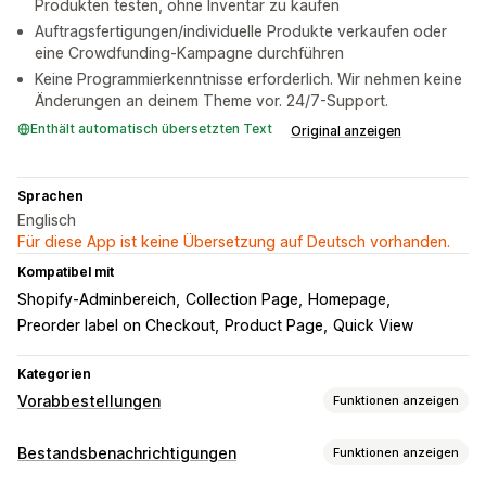
Produkten testen, ohne Inventar zu kaufen
Auftragsfertigungen/individuelle Produkte verkaufen oder
eine Crowdfunding-Kampagne durchführen
Keine Programmierkenntnisse erforderlich. Wir nehmen keine
Änderungen an deinem Theme vor. 24/7-Support.
Enthält automatisch übersetzten Text
Original anzeigen
Sprachen
Englisch
Für diese App ist keine Übersetzung auf Deutsch vorhanden.
Kompatibel mit
Shopify-Adminbereich
Collection Page
Homepage
Preorder label on Checkout
Product Page
Quick View
Kategorien
Vorabbestellungen
Funktionen anzeigen
Art der Bestellung
Bestandsbenachrichtigungen
Funktionen anzeigen
Erscheint demnächst
Bestellrückstand
Nicht vorrätig