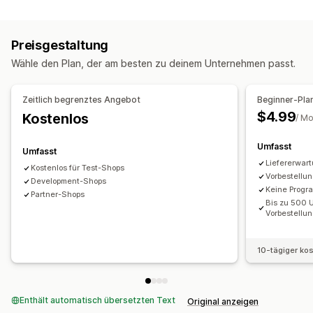
Benachrichtigungen
Auf Bestellung gefertigt
Produktangebote
Vorverkäufe
Vorabbestellungen
Anpassung
Preisgestaltung
Anpassung
Schaltflächen
Benutzerdefinierter Text
Wähle den Plan, der am besten zu deinem Unternehmen passt.
Wartelisten
Verfügbarkeitsdatum
Analysen und Berichte
Zeitlich begrenztes Angebot
Beginner-Pla
Zahlungsoptionen
$4.99
Kostenlos
Leistungsberichte
/ M
Anzahlungen
Zahlungsaufschübe
Gemischter Warenkorb
Manuelle Zahlung
Umfasst
Umfasst
Liefererwar
Kostenlos für Test-Shops
Vorbestellun
Development-Shops
Keine Progr
Partner-Shops
Bis zu 500 
Vorbestellun
10-tägiger ko
Enthält automatisch übersetzten Text
Original anzeigen