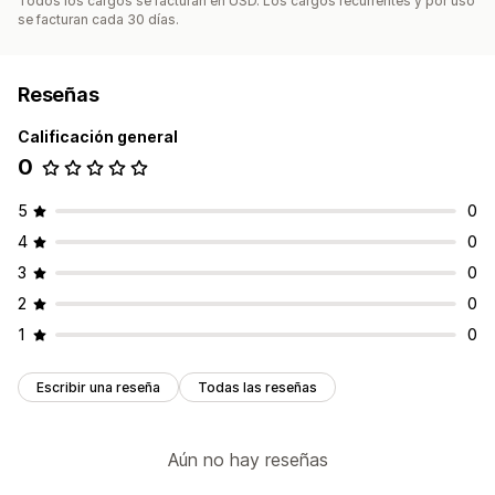
Todos los cargos se facturan en USD. Los cargos recurrentes y por uso
se facturan cada 30 días.
Reseñas
Calificación general
0
5
0
4
0
3
0
2
0
1
0
Escribir una reseña
Todas las reseñas
Aún no hay reseñas