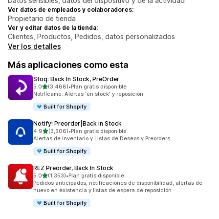
Datos sensibles, datos del dispositivo y de la actividad
Ver datos de empleados y colaboradores:
Propietario de tienda
Ver y editar datos de la tienda:
Clientes, Productos, Pedidos, datos personalizados
Ver los detalles
Más aplicaciones como esta
Stoq: Back In Stock, PreOrder
de 5 estrellas
5.0
(3,468)
•
Plan gratis disponible
3468 reseñas en total
Notifícame. Alertas 'en stock' y reposición
Built for Shopify
Notify! Preorder|Back in Stock
de 5 estrellas
4.9
(3,506)
•
Plan gratis disponible
3506 reseñas en total
Alertas de Inventario y Listas de Deseos y Preorders
Built for Shopify
REZ Preorder, Back In Stock
de 5 estrellas
5.0
(1,353)
•
Plan gratis disponible
1353 reseñas en total
Pedidos anticipados, notificaciones de disponibilidad, alertas de
nuevo en existencia y listas de espera de reposición
Built for Shopify