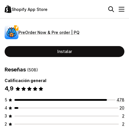
Shopify App Store
PreOrder Now & Pre order | PQ
Instalar
Reseñas
(508)
Calificación general
4,9
5
478
4
20
3
2
2
2