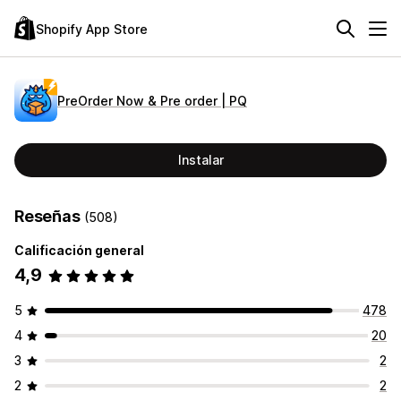
Shopify App Store
PreOrder Now & Pre order | PQ
Instalar
Reseñas
(508)
Calificación general
4,9
5
478
4
20
3
2
2
2