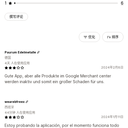
1
6
撰写评论
优化
排序
Paurum Edelmetalle
德国
4天 人在使用应用
2024年2月8日
Gute App, aber alle Produkte im Google Merchant center
werden inaktiv und somit ein großer Schaden für uns.
wearebfreex
西班牙
44分钟 人在使用应用
2024年1月11日
Estoy probando la aplicación, por el momento funciona todo