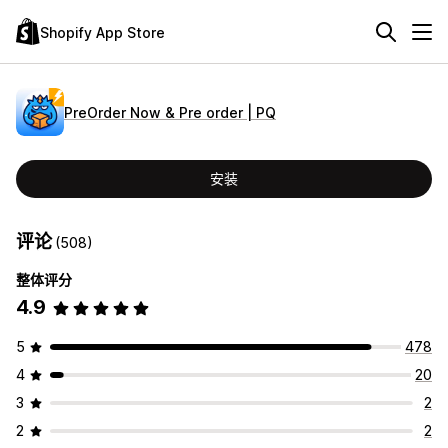
Shopify App Store
PreOrder Now & Pre order | PQ
安装
评论
(508)
整体评分
4.9
5
478
4
20
3
2
2
2