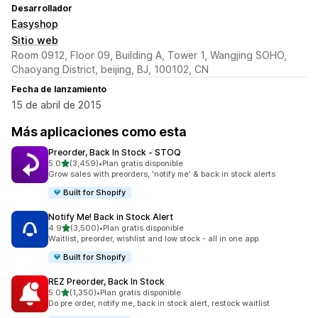
Desarrollador
Easyshop
Sitio web
Room 0912, Floor 09, Building A, Tower 1, Wangjing SOHO,
Chaoyang District, beijing, BJ, 100102, CN
Fecha de lanzamiento
15 de abril de 2015
Más aplicaciones como esta
Preorder, Back In Stock ‑ STOQ
de 5 estrellas
5.0
(3,459)
•
Plan gratis disponible
3459 reseñas en total
Grow sales with preorders, 'notify me' & back in stock alerts
Built for Shopify
Notify Me! Back in Stock Alert
de 5 estrellas
4.9
(3,500)
•
Plan gratis disponible
3500 reseñas en total
Waitlist, preorder, wishlist and low stock - all in one app.
Built for Shopify
REZ Preorder, Back In Stock
de 5 estrellas
5.0
(1,350)
•
Plan gratis disponible
1350 reseñas en total
Do pre order, notify me, back in stock alert, restock waitlist