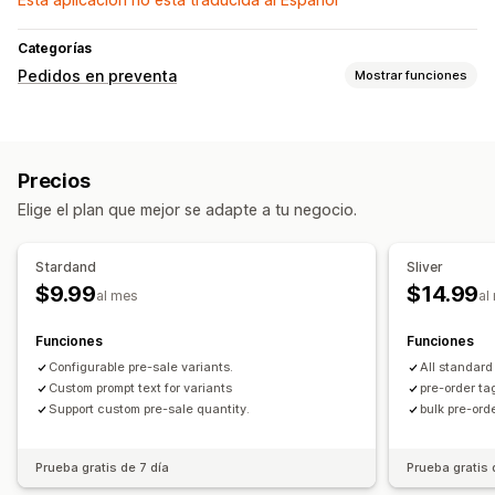
Categorías
Pedidos en preventa
Mostrar funciones
Tipo de pedido
Pedidos pendientes
Ventas previas
Precios
Personalización
Elige el plan que mejor se adapte a tu negocio.
Botones
Texto personalizado
Opciones de pago
Stardand
Sliver
$9.99
$14.99
Depósitos
al mes
al
Funciones
Funciones
Configurable pre-sale variants.
All standard
Custom prompt text for variants
pre-order ta
Support custom pre-sale quantity.
bulk pre-ord
Prueba gratis de 7 día
Prueba gratis 