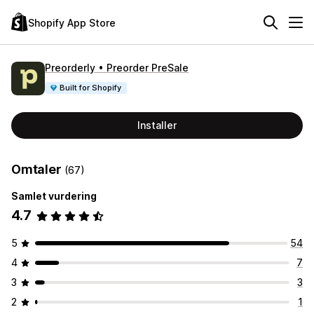
Shopify App Store
Preorderly • Preorder PreSale
Built for Shopify
Installer
Omtaler
(67)
Samlet vurdering
4.7
5
54
4
7
3
3
2
1