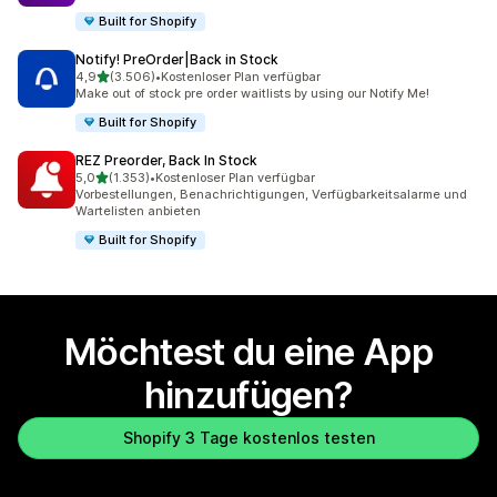
Built for Shopify
Notify! PreOrder|Back in Stock
von 5 Sternen
4,9
(3.506)
•
Kostenloser Plan verfügbar
3506 Rezensionen insgesamt
Make out of stock pre order waitlists by using our Notify Me!
Built for Shopify
REZ Preorder, Back In Stock
von 5 Sternen
5,0
(1.353)
•
Kostenloser Plan verfügbar
1353 Rezensionen insgesamt
Vorbestellungen, Benachrichtigungen, Verfügbarkeitsalarme und
Wartelisten anbieten
Built for Shopify
Möchtest du eine App
hinzufügen?
Shopify 3 Tage kostenlos testen