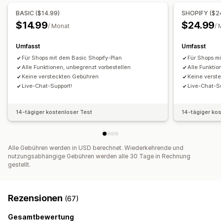
Schaltflächen
Badges
Benutzerdefiniertes Branding
BASIC ($14.99)
SHOPIFY ($2
Benutzerdefinierter Text
Verfügbarkeitsdatum
Varianten
$14.99
$24.99
/ Monat
/ 
Zahlungsoptionen
Umfasst
Umfasst
Anzahlungen
Teilzahlungen
Aufgeteilte Zahlungen
Für Shops mit dem Basic Shopify-Plan
Für Shops m
Zahlungsaufschübe
Zahlungspläne
Rabatte
Alle Funktionen, unbegrenzt vorbestellen
Alle Funktio
Gemischter Warenkorb
Keine versteckten Gebühren
Keine verst
Live-Chat-Support!
Live-Chat-S
14-tägiger kostenloser Test
14-tägiger ko
Alle Gebühren werden in USD berechnet. Wiederkehrende und
nutzungsabhängige Gebühren werden alle 30 Tage in Rechnung
gestellt.
Rezensionen
(67)
Gesamtbewertung