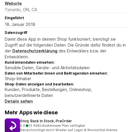
Website
Toronto, ON, CA
Eingeführt
18. Januar 2018
Datenzugriff
Damit diese App in deinem Shop funktioniert, benötigt sie
Zugriff auf die folgenden Daten. Die Gründe dafür findest du in
der
Datenschutzerklärung
des Entwicklers bzw. der
Entwicklerin.
Kund:innendaten einsehen:
Sensible Daten, Geräte- und Aktivitätsdaten
Daten von Mitarbeiter:innen und Beitragenden einsehen:
Shop-Inhaber
Shop-Daten anzeigen und bearbeiten:
Kunden, Produkte, Bestellungen, Onlineshop,
benutzerdefinierte Daten
Details sehen
Mehr Apps wie diese
Stoq: Back In Stock, PreOrder
von 5 Sternen
5,0
(3.468)
•
Kostenloser Plan verfügbar
3468 Rezensionen insgesamt
Benachrichtige mich! Wieder auf Lager & Wunschlist Alarme