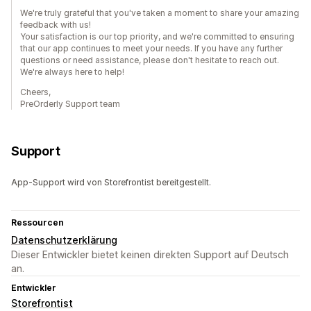
We're truly grateful that you've taken a moment to share your amazing
feedback with us!
Your satisfaction is our top priority, and we're committed to ensuring
that our app continues to meet your needs. If you have any further
questions or need assistance, please don't hesitate to reach out.
We're always here to help!
Cheers,
PreOrderly Support team
Support
App-Support wird von Storefrontist bereitgestellt.
Ressourcen
Datenschutzerklärung
Dieser Entwickler bietet keinen direkten Support auf Deutsch
an.
Entwickler
Storefrontist