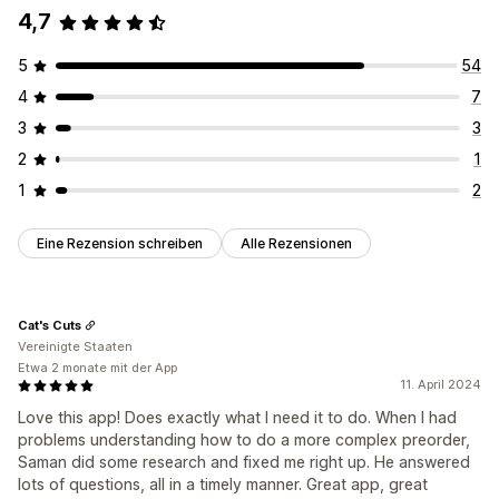
4,7
5
54
4
7
3
3
2
1
1
2
Eine Rezension schreiben
Alle Rezensionen
Cat's Cuts
Vereinigte Staaten
Etwa 2 monate mit der App
11. April 2024
Love this app! Does exactly what I need it to do. When I had
problems understanding how to do a more complex preorder,
Saman did some research and fixed me right up. He answered
lots of questions, all in a timely manner. Great app, great