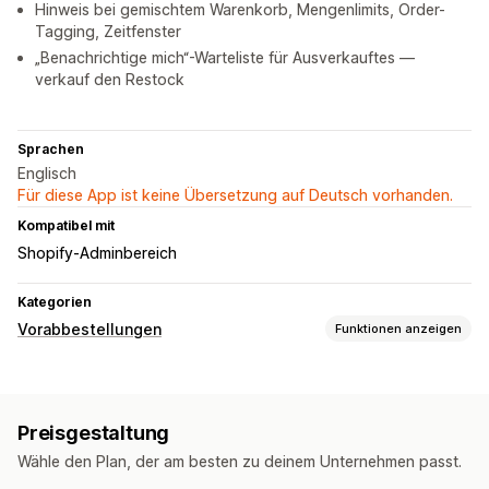
Hinweis bei gemischtem Warenkorb, Mengenlimits, Order-
Tagging, Zeitfenster
„Benachrichtige mich“-Warteliste für Ausverkauftes —
verkauf den Restock
Sprachen
Englisch
Für diese App ist keine Übersetzung auf Deutsch vorhanden.
Kompatibel mit
Shopify-Adminbereich
Kategorien
Vorabbestellungen
Funktionen anzeigen
Art der Bestellung
Erscheint demnächst
Bestellrückstand
Nicht vorrätig
Preisgestaltung
Auf Bestellung gefertigt
Produktangebote
Vorverkäufe
Wähle den Plan, der am besten zu deinem Unternehmen passt.
Anpassung