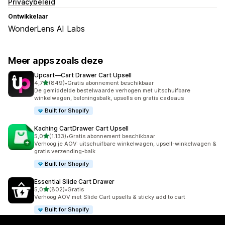
Privacybeleid
Ontwikkelaar
WonderLens AI Labs
Meer apps zoals deze
Upcart—Cart Drawer Cart Upsell
van 5 sterren
4,7
(849)
•
Gratis abonnement beschikbaar
849 recensies in totaal
De gemiddelde bestelwaarde verhogen met uitschuifbare
winkelwagen, beloningsbalk, upsells en gratis cadeaus
Built for Shopify
Kaching CartDrawer Cart Upsell
van 5 sterren
5,0
(1.133)
•
Gratis abonnement beschikbaar
1133 recensies in totaal
Verhoog je AOV: uitschuifbare winkelwagen, upsell-winkelwagen &
gratis verzending-balk
Built for Shopify
Essential Slide Cart Drawer
van 5 sterren
5,0
(802)
•
Gratis
802 recensies in totaal
Verhoog AOV met Slide Cart upsells & sticky add to cart
Built for Shopify