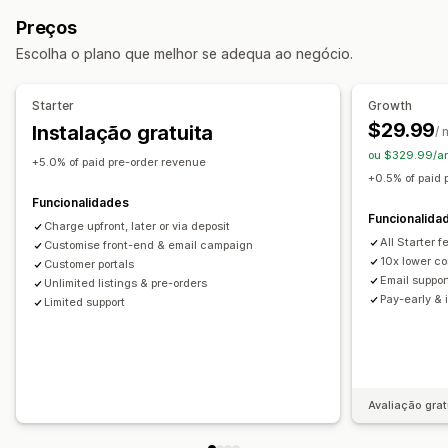
Lançamentos de produto
Pré-vendas
Preços
Personalização
Escolha o plano que melhor se adequa ao negócio.
Botões
Selos
Imagem corporativa personalizada
Texto personalizado
Notificações por e-mail
Multilingue
Starter
Growth
Limites de encomenda
Data de disponibilidade
Variantes
$29.99
Instalação gratuita
/
ou $329.99/a
Opções de pagamento
+5.0% of paid pre-order revenue
+0.5% of paid 
Depósitos
Pagamentos parciais
Pagamentos fracionados
Funcionalidades
Pagamentos diferidos
Agendamento de pagamentos
Funcionalida
Charge upfront, later or via deposit
Lembretes de pagamento
Descontos
Carrinho misto
All Starter 
Customise front-end & email campaign
10x lower co
Pagamento manual
Customer portals
Envio fracionado
Email suppor
Unlimited listings & pre-orders
Pay-early & 
Limited support
Avaliação grat