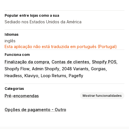
Popular entre lojas como a sua
Sediado nos Estados Unidos da América
Idiomas
inglês
Esta aplicação não está traduzida em português (Portugal)
Funciona com
Finalização da compra
Contas de clientes
Shopify POS
Shopify Flow
Admin Shopify
2048 Variants
Gorgias
Headless
Klaviyo
Loop Returns
Pagefly
Categorias
Pré-encomendas
Mostrar funcionalidades
Tipo de encomenda
Opções de pagamento - Outro
Em breve
Financiamento colaborativo
Encomendas em atraso
Esgotado
Por encomenda