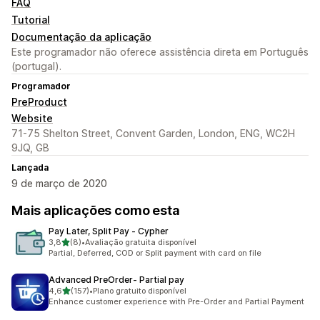
FAQ
Tutorial
Documentação da aplicação
Este programador não oferece assistência direta em Português
(portugal).
Programador
PreProduct
Website
71-75 Shelton Street, Convent Garden, London, ENG, WC2H
9JQ, GB
Lançada
9 de março de 2020
Mais aplicações como esta
Pay Later, Split Pay ‑ Cypher
de 5 estrelas
3,8
(8)
•
Avaliação gratuita disponível
8 total de avaliações
Partial, Deferred, COD or Split payment with card on file
Advanced PreOrder‑ Partial pay
de 5 estrelas
4,6
(157)
•
Plano gratuito disponível
157 total de avaliações
Enhance customer experience with Pre-Order and Partial Payment