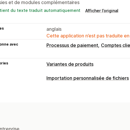
isies et de modules complémentaires
tient du texte traduit automatiquement
Afficher l’original
es
anglais
Cette application n’est pas traduite en
ionne avec
Processus de paiement
Comptes clie
ories
Variantes de produits
Personnalisation
Importation personnalisée de fichiers
Cases à cocher
Logique conditionnel
Types de fichier
Importations de fichiers
Texte perso
PNG
JPEG
PDF
Images
Affichage des variantes
Tarification
Tarification en gros
Tarification cond
ntreprise.
Tarification dynamique
Complément