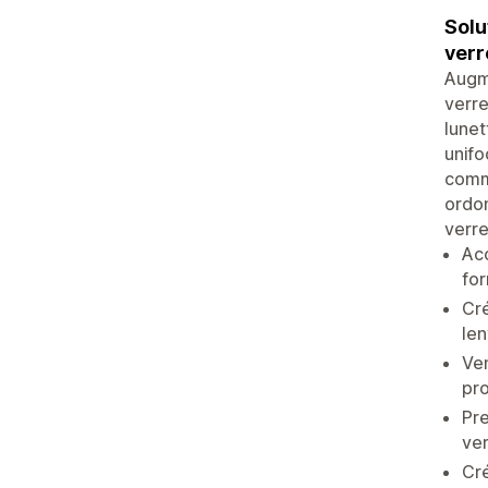
Solu
verr
Augme
verre
lunet
unifo
comma
ordon
verre
Acc
for
Cré
len
Ven
pro
Pre
ver
Cré