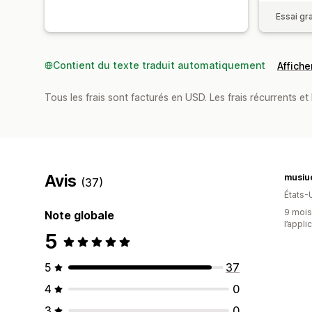
Essai gra
Contient du texte traduit automatiquement
Afficher
Tous les frais sont facturés en USD. Les frais récurrents et 
Avis
musiu
(37)
États-
9 mois 
Note globale
l’appli
5
5
37
4
0
3
0