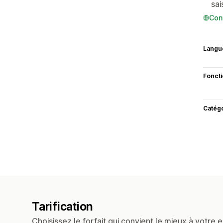
sa
Con
Langu
Fonct
Catég
Tarification
Choisissez le forfait qui convient le mieux à votre e