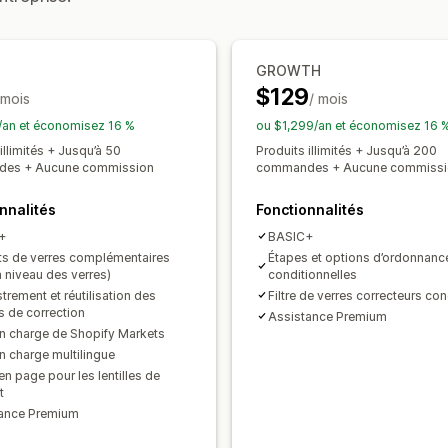
Suppléments premium
GROWTH
$129
 mois
/ mois
an et économisez 16 %
ou $1,299/an et économisez 16 
illimités + Jusqu’à 50
Produits illimités + Jusqu’à 200
es + Aucune commission
commandes + Aucune commissi
nnalités
Fonctionnalités
t+
BASIC+
ts de verres complémentaires
Étapes et options d’ordonnanc
à niveau des verres)
conditionnelles
trement et réutilisation des
Filtre de verres correcteurs con
s de correction
Assistance Premium
en charge de Shopify Markets
en charge multilingue
n page pour les lentilles de
t
ance Premium