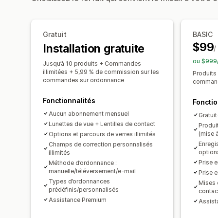
Gratuit
BASIC
$99
Installation gratuite
/
ou $999/
Jusqu’à 10 produits + Commandes
illimitées + 5,99 % de commission sur les
Produits 
commandes sur ordonnance
command
Fonctionnalités
Fonctio
Aucun abonnement mensuel
Gratui
Lunettes de vue + Lentilles de contact
Produi
(mise 
Options et parcours de verres illimités
Enregis
Champs de correction personnalisés
option
illimités
Prise 
Méthode d’ordonnance :
manuelle/téléversement/e-mail
Prise 
Types d’ordonnances
Mises e
prédéfinis/personnalisés
contac
Assistance Premium
Assist