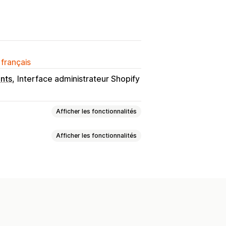
 français
nts
Interface administrateur Shopify
Afficher les fonctionnalités
Afficher les fonctionnalités
le
Polices
Dimensions
nnalisé
Traduction
itionnelle
Tarification personnalisée
s
Suppléments par variante