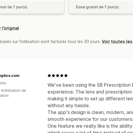
tuit de 7 jour(s)
Essai gratuit de 7 jour(s)
 l’original
basés sur l’utilisation sont facturés tous les 30 jours.
Voir toutes les
optics.com
Unis
We've been using the SB Prescription 
d’utilisation de
experience. The lens and prescription 
cation
making it simple to set up different le
without any hassle.
The app's design is clean, modern, and
smooth experience for our customers
One feature we really like is the abilit
which saves a lot of time instead of c