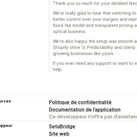
Thank you so much for your detailed fee
We’re really glad to hear that switching t
better control over your margins and impro
fixed-fee model and transparent pricing a
optical business.
We’re also happy the setup was smooth an
Shopify store 🚀 Predictability and clarit
growing businesses like yours.
If you ever need any support or want to e
help.
urces
Politique de confidentialité
Documentation de l’application
Ce développeur n’offre pas d’assistanc
oppeur
SetuBridge
Site web