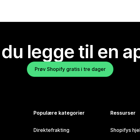
 du legge til en 
Prøv Shopify gratis i tre dager
Populære kategorier
Ressurser
Direktefrakting
Shopifys hje