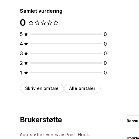
Samlet vurdering
0
5
0
4
0
3
0
2
0
1
0
Skriv en omtale
Alle omtaler
Brukerstøtte
Ressu
App-støtte leveres av Press Hook.
Utvikl