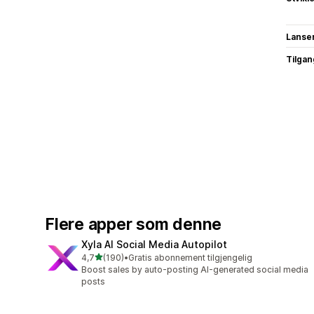
Lanse
Tilgang
Flere apper som denne
Xyla AI Social Media Autopilot
av 5 stjerner
4,7
(190)
•
Gratis abonnement tilgjengelig
Totalt 190 omtaler
Boost sales by auto-posting AI-generated social media
posts