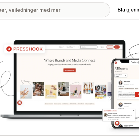
Bla gjen
ri med fremhevede bilder