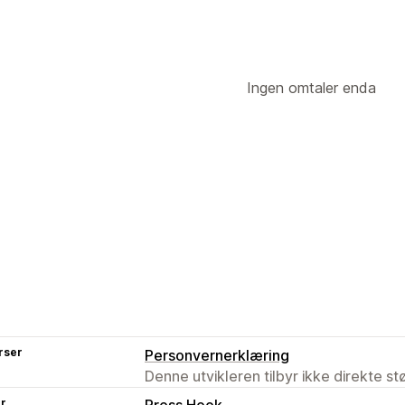
Ingen omtaler enda
rser
Personvernerklæring
Denne utvikleren tilbyr ikke direkte s
er
Press Hook