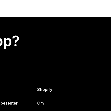
app?
Shopify
lpesenter
Om