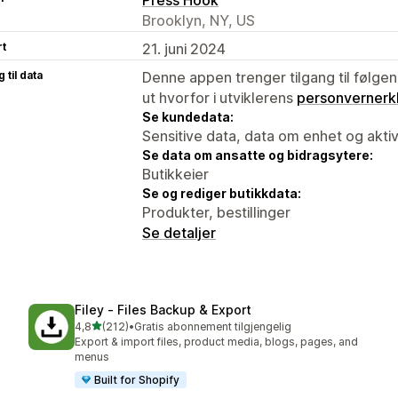
Brooklyn, NY, US
rt
21. juni 2024
 til data
Denne appen trenger tilgang til følgen
ut hvorfor i utviklerens
personvernerk
Se kundedata:
Sensitive data, data om enhet og aktiv
Se data om ansatte og bidragsytere:
Butikkeier
Se og rediger butikkdata:
Produkter, bestillinger
Se detaljer
Filey ‑ Files Backup & Export
av 5 stjerner
4,8
(212)
•
Gratis abonnement tilgjengelig
Totalt 212 omtaler
Export & import files, product media, blogs, pages, and
menus
Built for Shopify