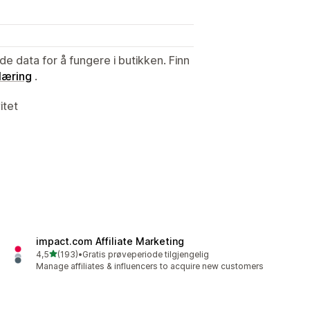
de data for å fungere i butikken. Finn
læring
.
itet
impact.com Affiliate Marketing
av 5 stjerner
4,5
(193)
•
Gratis prøveperiode tilgjengelig
Totalt 193 omtaler
Manage affiliates & influencers to acquire new customers