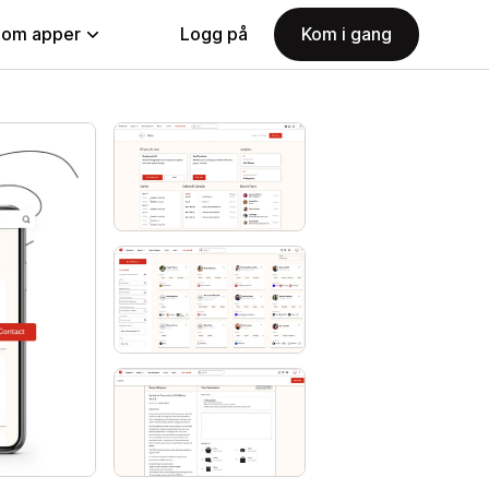
nom apper
Logg på
Kom i gang