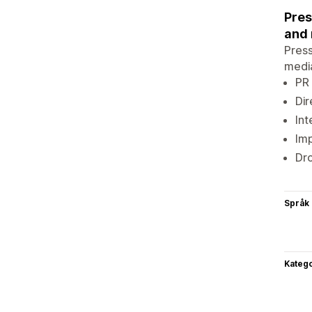
Pres
and 
Press
media
PR 
Dir
Int
Imp
Dro
Språk
Katego