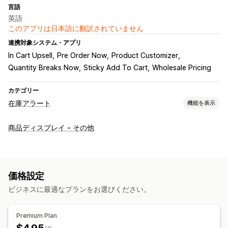
言語
英語
このアプリは日本語に翻訳されていません
連携対象システム・アプリ
In Cart Upsell
Pre Order Now
Product Customizer
Quantity Breaks Now
Sticky Add To Cart
Wholesale Pricing
カテゴリー
在庫アラート
機能を表示
通知
商品ディスプレイ - その他
自動アラート
手動アラート
在庫僅少
在庫切れ
カスタマイズ
通知ボタン
在庫カウンター
価格設定
ビジネスに最適なプランをお選びください。
分析とレポート
顧客需要
Premium Plan