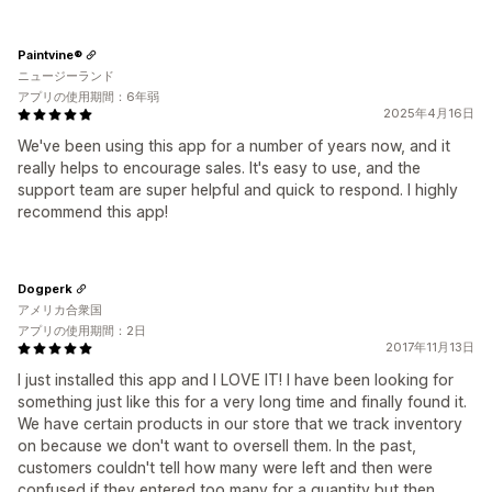
Paintvine®
ニュージーランド
アプリの使用期間：6年弱
2025年4月16日
We've been using this app for a number of years now, and it
really helps to encourage sales. It's easy to use, and the
support team are super helpful and quick to respond. I highly
recommend this app!
Dogperk
アメリカ合衆国
アプリの使用期間：2日
2017年11月13日
I just installed this app and I LOVE IT! I have been looking for
something just like this for a very long time and finally found it.
We have certain products in our store that we track inventory
on because we don't want to oversell them. In the past,
customers couldn't tell how many were left and then were
confused if they entered too many for a quantity but then