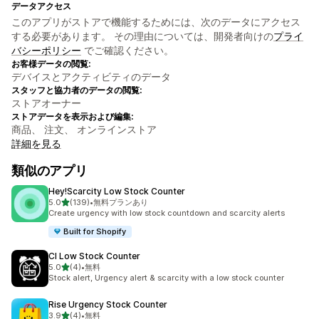
データアクセス
このアプリがストアで機能するためには、次のデータにアクセス
する必要があります。 その理由については、開発者向けの
プライ
バシーポリシー
でご確認ください。
お客様データの閲覧:
デバイスとアクティビティのデータ
スタッフと協力者のデータの閲覧:
ストアオーナー
ストアデータを表示および編集:
商品、 注文、 オンラインストア
詳細を見る
類似のアプリ
Hey!Scarcity Low Stock Counter
5つ星中
5.0
(139)
•
無料プランあり
合計レビュー数：139件
Create urgency with low stock countdown and scarcity alerts
Built for Shopify
CI Low Stock Counter
5つ星中
5.0
(4)
•
無料
合計レビュー数：4件
Stock alert, Urgency alert & scarcity with a low stock counter
Rise Urgency Stock Counter
5つ星中
3.9
(4)
•
無料