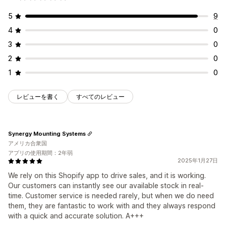
5
9
4
0
3
0
2
0
1
0
レビューを書く
すべてのレビュー
Synergy Mounting Systems
アメリカ合衆国
アプリの使用期間：2年弱
2025年1月27日
We rely on this Shopify app to drive sales, and it is working.
Our customers can instantly see our available stock in real-
time. Customer service is needed rarely, but when we do need
them, they are fantastic to work with and they always respond
with a quick and accurate solution. A+++