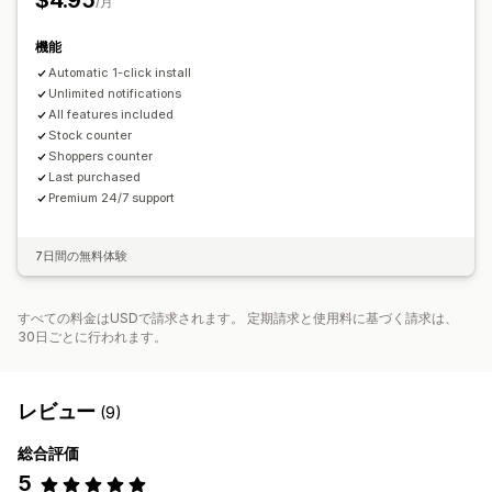
$4.95
/月
機能
Automatic 1-click install
Unlimited notifications
All features included
Stock counter
Shoppers counter
Last purchased
Premium 24/7 support
7日間の無料体験
すべての料金はUSDで請求されます。 定期請求と使用料に基づく請求は、
30日ごとに行われます。
レビュー
(9)
総合評価
5