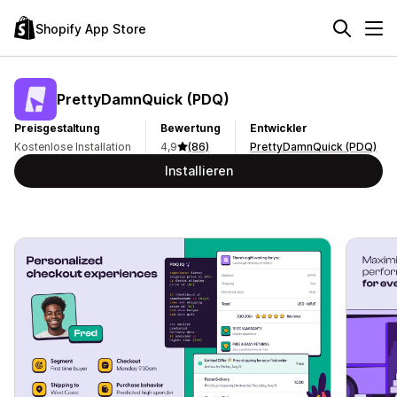
Shopify App Store
PrettyDamnQuick (PDQ)
Preisgestaltung
Bewertung
Entwickler
Kostenlose Installation
4,9
(86)
PrettyDamnQuick (PDQ)
Installieren