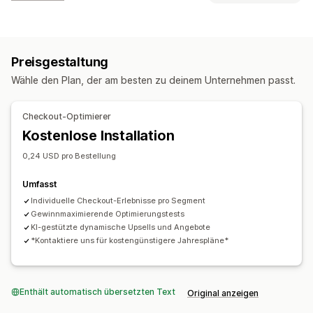
Kundenverhalten
Tracking in Echtzeit
Aktivitäts-Tracking
Event-Tracking
Preisgestaltung
Segmentierung
Besucher-IP
Lifetime Value (LTV)
Wähle den Plan, der am besten zu deinem Unternehmen passt.
Treueanalyse
Kohortenanalyse
Marketing und Vertrieb
Checkout-Optimierer
KI-Einblicke
Checkout-Analysen
ROAS
Gewinneinblicke
Kostenlose Installation
Kaufverfolgung
Funnel-Analyse
Abgebrochener Warenkorb
0,24 USD pro Bestellung
Bildmaterial und Berichte
Umfasst
Analyse-Dashboard
Benutzerdefinierte Dashboards
Individuelle Checkout-Erlebnisse pro Segment
Berichte für mehrere Shops
Benchmarking
Gewinnmaximierende Optimierungstests
Benutzerdefinierte Berichte
Datenexport
KI-gestützte dynamische Upsells und Angebote
*Kontaktiere uns für kostengünstigere Jahrespläne*
Historische Analyse
Berichtsplanung
Benachrichtigungen
DSGVO-Compliance
Enthält automatisch übersetzten Text
Original anzeigen