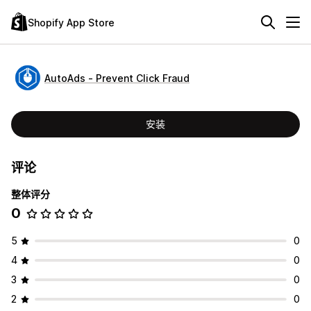
Shopify App Store
AutoAds ‑ Prevent Click Fraud
安装
评论
整体评分
0
5
0
4
0
3
0
2
0