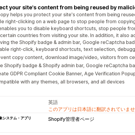
ect your site's content from being reused by mali
opy helps you protect your site's content from being reused
le right-clicking on a web page to stop people from copyin
enables you to disable keyboard shortcuts, stop people fro
certain countries from visiting your site. In addition, it al
ing the Shopify badge & admin bar, Google reCaptcha badg
able right-click, keyboard shortcuts, text selection, debugge
vent copy content, download image/video, visitors from cer
de Shopify badge & Shopify admin bar, Google reCaptcha b
eate GDPR Compliant Cookie Banner, Age Verification Popu
patible with any themes, all browsers, and all devices
英語
このアプリは日本語に翻訳されていませ
象システム・アプリ
Shopify管理者ページ