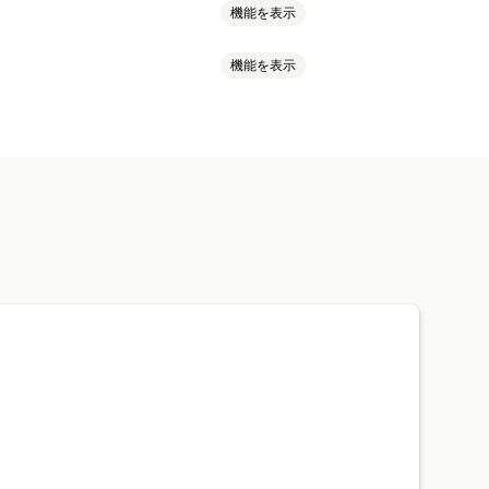
機能を表示
機能を表示
アデータ
ウェブサイトのコード
ャプチャ
画面印刷
右クリック
ッグ&ドロップ
要素の検査
カット
地域アクセス
IPアクセス