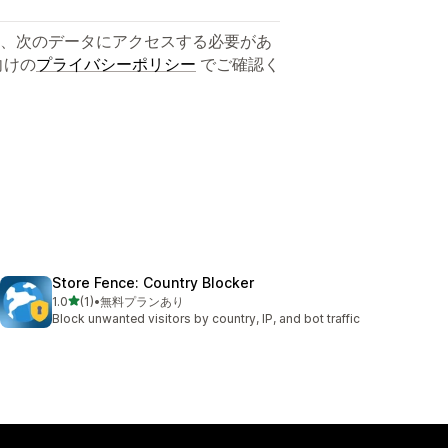
、次のデータにアクセスする必要があ
向けの
プライバシーポリシー
でご確認く
Store Fence: Country Blocker
5つ星中
1.0
(1)
•
無料プランあり
合計レビュー数：1件
Block unwanted visitors by country, IP, and bot traffic