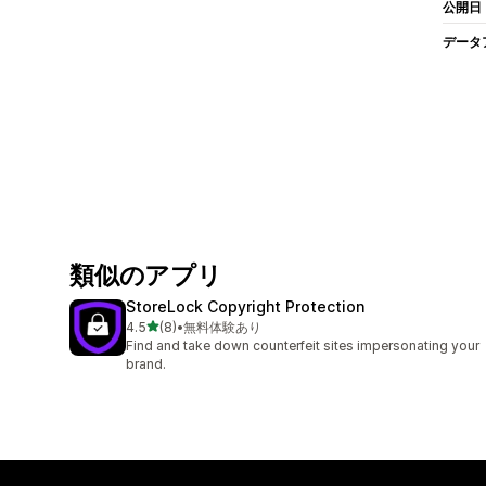
公開日
データ
類似のアプリ
StoreLock Copyright Protection
5つ星中
4.5
(8)
•
無料体験あり
合計レビュー数：8件
Find and take down counterfeit sites impersonating your
brand.