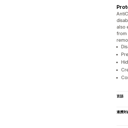
Prot
AntiC
disab
also 
from 
remov
Dis
Pre
Hi
Cr
Com
言語
連携対