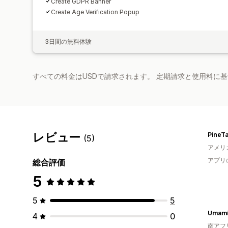
Create GDPR Banner
Create Age Verification Popup
3日間の無料体験
すべての料金はUSDで請求されます。 定期請求と使用料に
レビュー
PineT
(5)
アメリ
アプリ
総合評価
5
5
5
Umami
4
0
南アフ