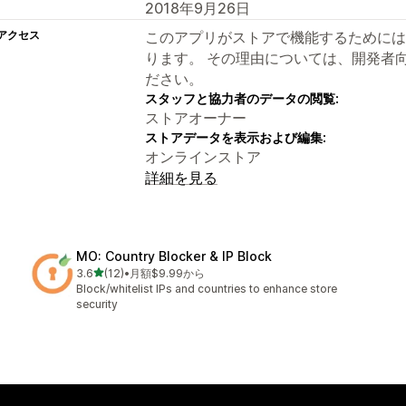
2018年9月26日
アクセス
このアプリがストアで機能するためには
ります。 その理由については、開発者
ださい。
スタッフと協力者のデータの閲覧:
ストアオーナー
ストアデータを表示および編集:
オンラインストア
詳細を見る
MO: Country Blocker & IP Block
5つ星中
3.6
(12)
•
月額$9.99から
合計レビュー数：12件
Block/whitelist IPs and countries to enhance store
security