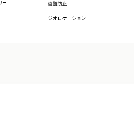
リー
盗難防止
保護されたアセット
ジオロケーション
ブログコンテンツ
画像
テキスト
スト
ブロック
ブロックされたアクション
国
コピー&ペースト
テキスト選択
画面キ
画像のダウンロード
画像の保存
ドラ
開発者向けツール
キーボードショート