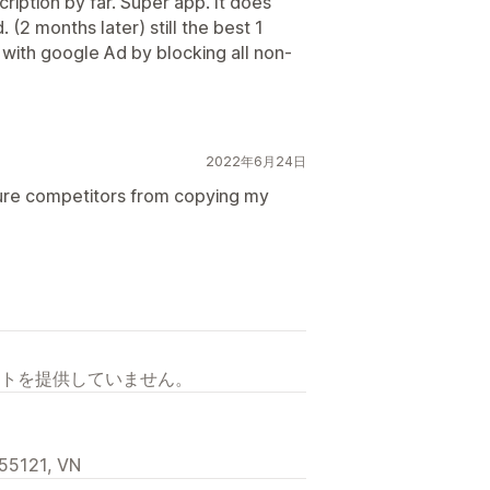
ription by far. Super app. It does
(2 months later) still the best 1
 with google Ad by blocking all non-
2022年6月24日
uture competitors from copying my
トを提供していません。
 55121, VN