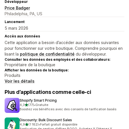
Développeur
Price Badger
Philadelphia, PA, US
Lancement
5 mars 2026
Accès aux données
Cette application a besoin d’accéder aux données suivantes
pour fonctionner sur votre boutique. Comprendre pourquoi en
lisant la
politique de confidentialité
du développeur.
Consulter les données des employés et des collaborateurs:
Propriétaire de la boutique
Afficher les données de la boutique:
Produits
Voir les détails
Plus d’applications comme celle-ci
Shopify Smart Pricing
étoile(s) sur 5
4,3
(77)
•
Gratuite
77 avis au total
Boostez vos bénéfices avec des conseils de tarification basés
Discounty: Bulk Discount Sales
étoile(s) sur 5
4,9
(1 182)
•
Forfait gratuit disponible
1182 avis au total
Application de gestion d’offres BOGO, Achetez X Obtenez Y,