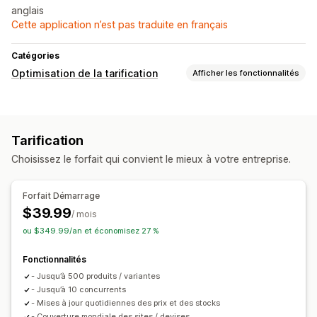
anglais
Cette application n’est pas traduite en français
Catégories
Optimisation de la tarification
Afficher les fonctionnalités
Gestion de la tarification
Tarification personnalisée
Tarification
Suivi
Choisissez le forfait qui convient le mieux à votre entreprise.
Suivi des prix
Alertes de prix
Historique des prix
Analyse des tendances
Rapports
Suivi des concurrents
Forfait Démarrage
Tableaux de bord
Analyses de données
$39.99
/ mois
ou $349.99/an et économisez 27 %
Fonctionnalités
- Jusqu’à 500 produits / variantes
- Jusqu’à 10 concurrents
- Mises à jour quotidiennes des prix et des stocks
- Couverture mondiale des sites / devises