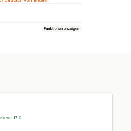
Funktionen anzeigen
te
Pauschalrabatte
Warenkorbrabatte
Cross-Selling-Rabatte
tisierungen
rnis von 17 %