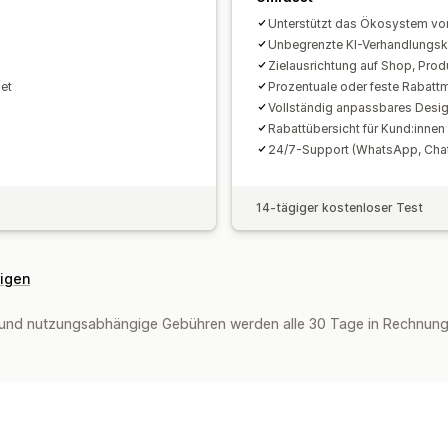
Unterstützt das Ökosystem vo
Unbegrenzte KI-Verhandlungsk
Zielausrichtung auf Shop, Prod
et
Prozentuale oder feste Rabatt
Vollständig anpassbares Desig
Rabattübersicht für Kund:innen
24/7-Support (WhatsApp, Chat
14-tägiger kostenloser Test
eigen
und nutzungsabhängige Gebühren werden alle 30 Tage in Rechnung g