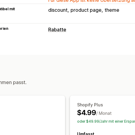
ibel mit
discount
product page
theme
orien
Rabatte
Rabatt-Typen
Rabattcodes
Coupons
Mengenrabat
Prozentuale Rabatte
Massenrabatte
Checkout-Rabatte
Upselling-Rabatte
Dynamische Preise
hmen passt.
Rabatte verwalten
Kampagnen
Rabattstapelung
Automa
Shopify Plus
$4.99
/ Monat
oder $49.99/Jahr mit einer Erspa
Umfasst