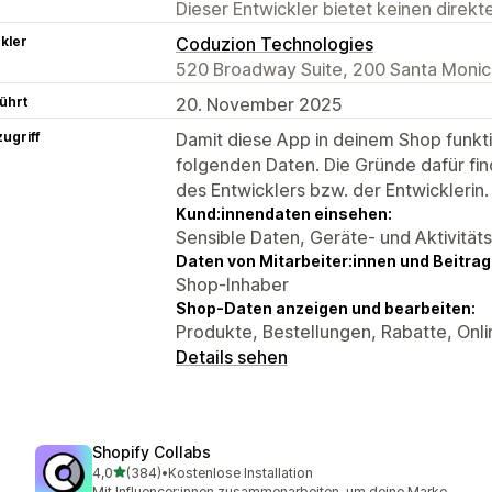
Dieser Entwickler bietet keinen direk
kler
Coduzion Technologies
520 Broadway Suite, 200 Santa Monic
ührt
20. November 2025
ugriff
Damit diese App in deinem Shop funktio
folgenden Daten. Die Gründe dafür fin
des Entwicklers bzw. der Entwicklerin.
Kund:innendaten einsehen:
Sensible Daten, Geräte- und Aktivität
Daten von Mitarbeiter:innen und Beitra
Shop-Inhaber
Shop-Daten anzeigen und bearbeiten:
Produkte, Bestellungen, Rabatte, Onl
Details sehen
Shopify Collabs
von 5 Sternen
4,0
(384)
•
Kostenlose Installation
384 Rezensionen insgesamt
Mit Influencer:innen zusammenarbeiten, um deine Marke