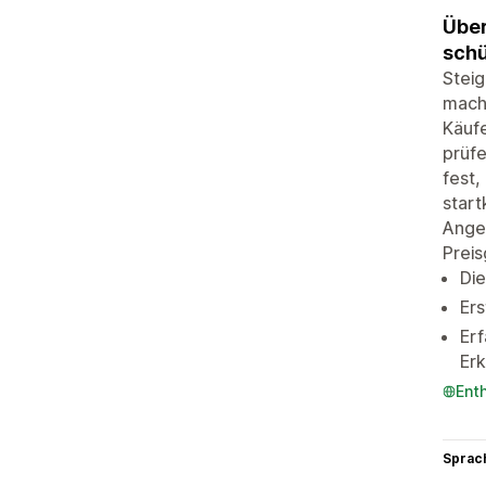
Über
schü
Steig
mache
Käuf
prüfe
fest,
start
Ange
Preis
Die
Ers
Erf
Erk
Ent
Sprac