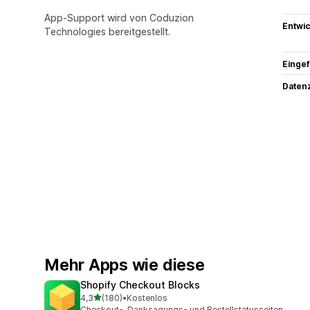
App-Support wird von Coduzion
Entwic
Technologies bereitgestellt.
Eingef
Datenz
Mehr Apps wie diese
Shopify Checkout Blocks
von 5 Sternen
4,3
(180)
•
Kostenlos
180 Rezensionen insgesamt
Checkout-, Danksagungs- und Bestellstatusseiten