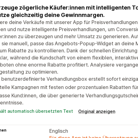
zeuge zögerliche Käufer:innen mit intelligenten T
tze gleichzeitig deine Gewinnmargen.
ere deine Verkäufe mit unserer App für Preisverhandlungen
n und nutze intelligente Preisverhandlungen, um Conversio
er:innen zu überzeugen und mehr Umsatz zu generieren. A
 sie manuell, passe das Angebots-Popup-Widget an deine M
 um Rabatte zu kontrollieren. Dank der schnellen Einrichtung
klar, während die Kundschaft von einem flexiblen, interakti
boten ohne enorme Rabatte profitiert. Analysiere vergang
gestaltung zu optimieren.
 benutzerdefinierte Verhandlungsbox erstellt sofort einzig
telle Kampagnen mit festen oder prozentualen Rabatten fü
asse Kund:innen, die über generierte Verhandlungsgutschei
enntnisse.
hält automatisch übersetzten Text
Original anzeigen
hen
Englisch
Für diese App ist keine Übersetzung 