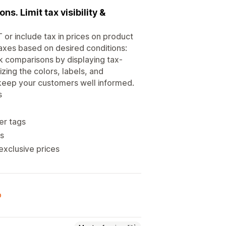
s. Limit tax visibility &
 or include tax in prices on product
 taxes based on desired conditions:
k comparisons by displaying tax-
zing the colors, labels, and
 keep your customers well informed.
s
mer tags
es
exclusive prices
o