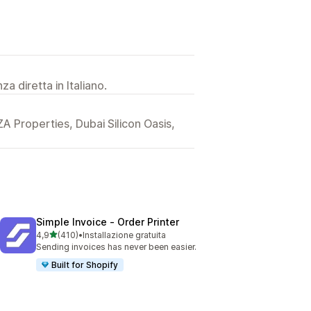
a diretta in Italiano.
A Properties, Dubai Silicon Oasis,
Simple Invoice ‑ Order Printer
stelle su 5
4,9
(410)
•
Installazione gratuita
410 recensioni totali
Sending invoices has never been easier.
Built for Shopify