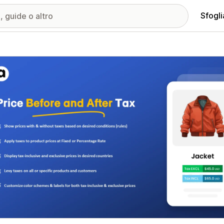
Sfogli
ria immagini in evidenza