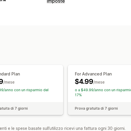
Imposte
Calcolo delle imposte
Aliquote fiscali
Gestione delle tariffe
ndard Plan
For Advanced Plan
9
$4.99
/mese
/mese
99/anno con un risparmio del
o a $49.99/anno con un risparmi
17%
tuita di 7 giorni
Prova gratuita di 7 giorni
nti e le spese basate sull’utilizzo ricevi una fattura ogni 30 giorni.