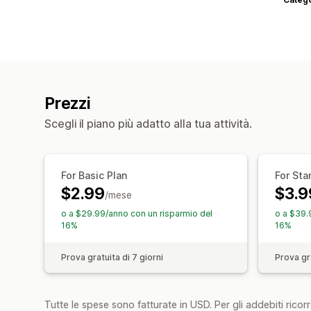
Prezzi
Scegli il piano più adatto alla tua attività.
For Basic Plan
For Sta
$2.99
$3.9
/mese
o a $29.99/anno con un risparmio del
o a $39.
16%
16%
Prova gratuita di 7 giorni
Prova gra
Tutte le spese sono fatturate in USD. Per gli addebiti ricorre