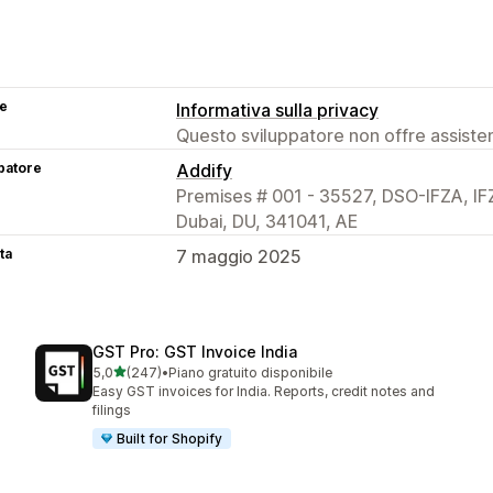
se
Informativa sulla privacy
Questo sviluppatore non offre assistenz
patore
Addify
Premises # 001 - 35527, DSO-IFZA, IFZ
Dubai, DU, 341041, AE
ta
7 maggio 2025
GST Pro: GST Invoice India
stelle su 5
5,0
(247)
•
Piano gratuito disponibile
247 recensioni totali
Easy GST invoices for India. Reports, credit notes and
filings
Built for Shopify