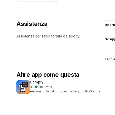
Assistenza
Risor
Assistenza per l’app fornita da Addify.
Svilup
Lancia
Altre app come questa
Comply
stelle su 5
3,3
(3)
•
Gratis
3 recensioni totali
Automatic fiscal compliance for your POS store