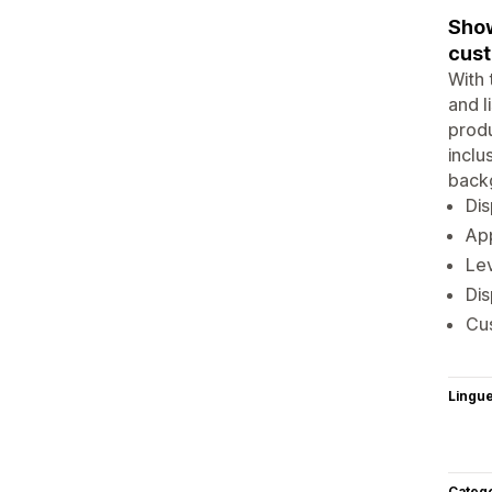
Show
cust
With 
and l
produ
inclu
backg
Dis
App
Lev
Dis
Cus
Lingu
Categ