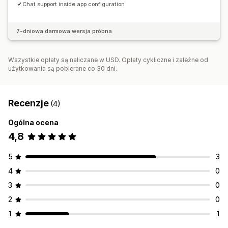
Chat support inside app configuration
7-dniowa darmowa wersja próbna
Wszystkie opłaty są naliczane w USD. Opłaty cykliczne i zależne od
użytkowania są pobierane co 30 dni.
Recenzje
(4)
Ogólna ocena
4,8
5
3
4
0
3
0
2
0
1
1