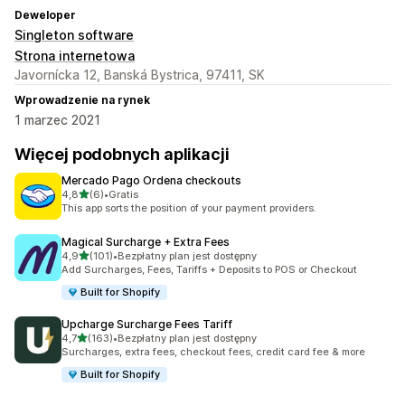
Deweloper
Singleton software
Strona internetowa
Javornícka 12, Banská Bystrica, 97411, SK
Wprowadzenie na rynek
1 marzec 2021
Więcej podobnych aplikacji
Mercado Pago Ordena checkouts
na 5 gwiazdek
4,8
(6)
•
Gratis
Łączna liczba recenzji: 6
This app sorts the position of your payment providers.
Magical Surcharge + Extra Fees
na 5 gwiazdek
4,9
(101)
•
Bezpłatny plan jest dostępny
Łączna liczba recenzji: 101
Add Surcharges, Fees, Tariffs + Deposits to POS or Checkout
Built for Shopify
Upcharge Surcharge Fees Tariff
na 5 gwiazdek
4,7
(163)
•
Bezpłatny plan jest dostępny
Łączna liczba recenzji: 163
Surcharges, extra fees, checkout fees, credit card fee & more
Built for Shopify