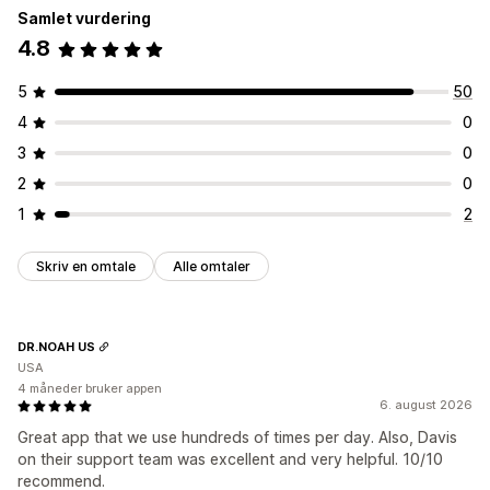
Samlet vurdering
4.8
5
50
4
0
3
0
2
0
1
2
Skriv en omtale
Alle omtaler
DR.NOAH US
USA
4 måneder bruker appen
6. august 2026
Great app that we use hundreds of times per day. Also, Davis
on their support team was excellent and very helpful. 10/10
recommend.