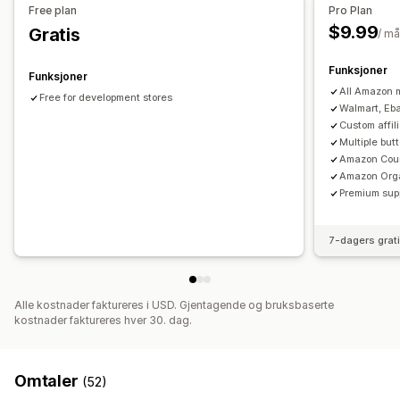
Ikonposisjon
Free plan
Pro Plan
$9.99
Gratis
Produktsider
/ m
Funksjoner
Funksjoner
All Amazon 
Free for development stores
Walmart, Eb
Custom affil
Multiple but
Amazon Coun
Amazon Orga
Premium sup
7-dagers grat
Alle kostnader faktureres i USD. Gjentagende og bruksbaserte
kostnader faktureres hver 30. dag.
Omtaler
(52)