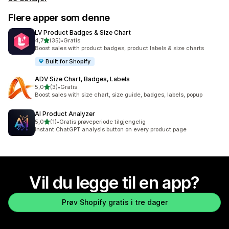
Flere apper som denne
LV Product Badges & Size Chart
av 5 stjerner
4,7
(35)
•
Gratis
Totalt 35 omtaler
Boost sales with product badges, product labels & size charts
Built for Shopify
ADV Size Chart, Badges, Labels
av 5 stjerner
5,0
(3)
•
Gratis
Totalt 3 omtaler
Boost sales with size chart, size guide, badges, labels, popup
AI Product Analyzer
av 5 stjerner
5,0
(1)
•
Gratis prøveperiode tilgjengelig
Totalt 1 omtaler
Instant ChatGPT analysis button on every product page
Vil du legge til en app?
Prøv Shopify gratis i tre dager