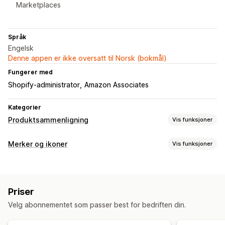
Marketplaces
Språk
Engelsk
Denne appen er ikke oversatt til Norsk (bokmål)
Fungerer med
Shopify-administrator
Amazon Associates
Kategorier
Produktsammenligning
Vis funksjoner
Sammenligningsverktøy
Merker og ikoner
Vis funksjoner
Anbefalinger
Ikontyper
Visningsalternativer
Tilpasset
Farge og skrifttype
Tilpasset tekst
Produktside
Priser
Tilpasning
Velg abonnementet som passer best for bedriften din.
Farger
Tilpasset tekst