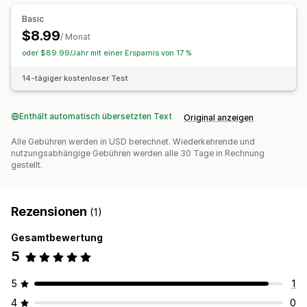
Benachrichtigungen
Basic
$8.99
E-Mail-Benachrichtigungen
/ Monat
oder $89.99/Jahr mit einer Ersparnis von 17 %
14-tägiger kostenloser Test
Enthält automatisch übersetzten Text
Original anzeigen
Alle Gebühren werden in USD berechnet. Wiederkehrende und
nutzungsabhängige Gebühren werden alle 30 Tage in Rechnung
gestellt.
Rezensionen
(1)
Gesamtbewertung
5
5
1
4
0