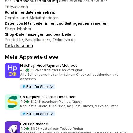
der
Datenschutzerklärung
des Entwicklers bzw. der
Entwicklerin.
Kund:innendaten einsehen:
Geräte- und Aktivitätsdaten
Daten von Mitarbeiter:innen und Beitragenden einsehen:
Shop-Inhaber
Shop-Daten anzeigen und bearbeiten:
Produkte, Bestellungen, Onlineshop
Details sehen
Mehr Apps wie diese
HidePay: Hide Payment Methods
von 5 Sternen
4,8
(352)
•
Kostenloser Plan verfügbar
352 Rezensionen insgesamt
Alle Zahlungsmethoden in deinem Checkout ausblenden und
anpassen
Built for Shopify
SA Request a Quote, Hide Price
von 5 Sternen
4,9
(612)
•
Kostenloser Plan verfügbar
612 Rezensionen insgesamt
Request a Quote, Hide Price, Request Quotes, Make an Offer
Built for Shopify
B2B Großhandel
von 5 Sternen
4,9
(689)
•
Kostenloser Test verfügbar
689 Rezensionen insgesamt